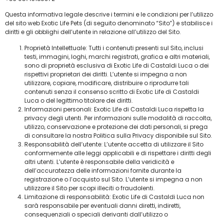
Questa informativa legale descrive i termini e le condizioni per l’utilizzo
del sito web Exotic Life Pets (di seguito denominato “Sito”) e stabilisce i
diritti e gli obblighi dell’utente in relazione all’utilizzo del Sito.
Proprietà Intellettuale: Tutti i contenuti presenti sul Sito, inclusi
testi, immagini, loghi, marchi registrati, grafica e altri materiali,
sono di proprietà esclusiva di Exotic Life di Castaldi Luca o dei
rispettivi proprietari dei diritti. L’utente si impegna a non
utilizzare, copiare, modificare, distribuire o riprodurre tali
contenuti senza il consenso scritto di Exotic Life di Castaldi
Luca o del legittimo titolare dei diritti.
Informazioni personali: Exotic Life di Castaldi Luca rispetta la
privacy degli utenti. Per informazioni sulle modalità di raccolta,
utilizzo, conservazione e protezione dei dati personali, si prega
di consultare la nostra Politica sulla Privacy disponibile sul Sito.
Responsabilità dell’utente: L’utente accetta di utilizzare il Sito
conformemente alle leggi applicabili e di rispettare i diritti degli
altri utenti. L’utente è responsabile della veridicità e
dell’accuratezza delle informazioni fornite durante la
registrazione o l’acquisto sul Sito. L’utente si impegna a non
utilizzare il Sito per scopi illeciti o fraudolenti.
Limitazione di responsabilità: Exotic Life di Castaldi Luca non
sarà responsabile per eventuali danni diretti, indiretti,
consequenziali o speciali derivanti dall’utilizzo o