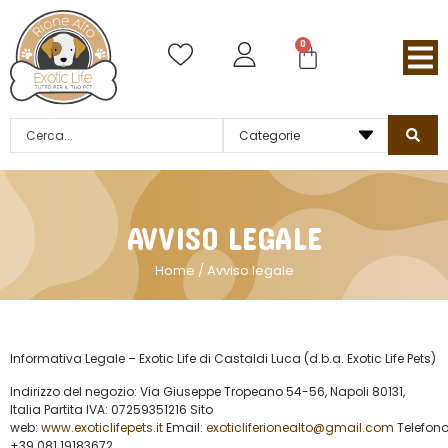
0
AVVISO LEGALE
Home
/ Avviso legale
Informativa Legale – Exotic Life di Castaldi Luca (d.b.a. Exotic Life Pets)
Indirizzo del negozio: Via Giuseppe Tropeano 54-56, Napoli 80131,
Italia Partita IVA: 07259351216 Sito
web:
www.exoticlifepets.it
Email:
exoticliferionealto@gmail.com
Telefono
+39 081 19183672