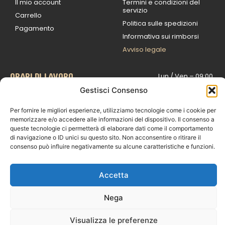
Il mio account
Termini e condizioni del
servizio
Carrello
Politica sulle spedizioni
Pagamento
Informativa sui rimborsi
Avviso legale
ORARI DI LAVORO
Lun / Ven – 0
9:00
/
20:00
Gestisci Consenso
Sabato 0
9:00 /
14:00
Per fornire le migliori esperienze, utilizziamo tecnologie come i cookie per
16:30 /
20:00
memorizzare e/o accedere alle informazioni del dispositivo. Il consenso a
Domenica
queste tecnologie ci permetterà di elaborare dati come il comportamento
chiuso
di navigazione o ID unici su questo sito. Non acconsentire o ritirare il
consenso può influire negativamente su alcune caratteristiche e funzioni.
© 2026 Exotic Life di
Accetta
Castaldi Luca | P.IVA
IT07259351216
Nega
Designed with passion by
Bilogic – Agenzia di
Visualizza le preferenze
Comunicazione