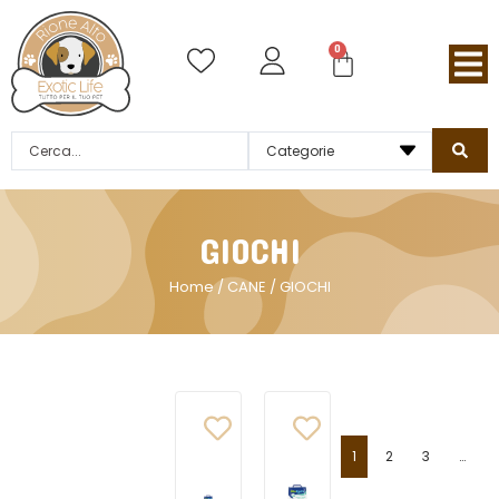
0
GIOCHI
Home
/
CANE
/ GIOCHI
1
2
3
…