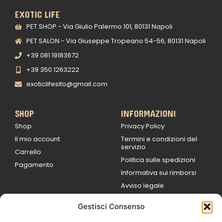
EXOTIC LIFE
PET SHOP - Via Giulio Palermo 101, 80131 Napoli
PET SALON - Via Giuseppe Tropeano 54-56, 80131 Napoli
+39 081 19183672
+39 350 1263222
exoticlifesito@gmail.com
SHOP
INFORMAZIONI
Shop
Privacy Policy
Il mio account
Termini e condizioni del
servizio
Carrello
Politica sulle spedizioni
Pagamento
Informativa sui rimborsi
Avviso legale
Gestisci Consenso
ORARI DI LAVORO
Lun / Ven – 0
9:00
/
20:00