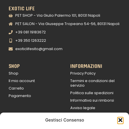
EXOTIC LIFE
PET SHOP - Via Giulio Palermo 101, 80131 Napoli
PET SALON - Via Giuseppe Tropeano 54-56, 80131 Napoli
+39 081 19183672
+39 350 1263222
exoticlifesito@gmail.com
SHOP
INFORMAZIONI
Shop
Privacy Policy
Il mio account
Termini e condizioni del
servizio
Carrello
Politica sulle spedizioni
Pagamento
Informativa sui rimborsi
Avviso legale
Gestisci Consenso
ORARI DI LAVORO
Lun / Ven – 0
9:00
/
20:00