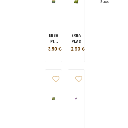
Succ
ERBA
ERBAPIU
PIU
PLASTICFREE
WEEK
3,50
€
2,90
€