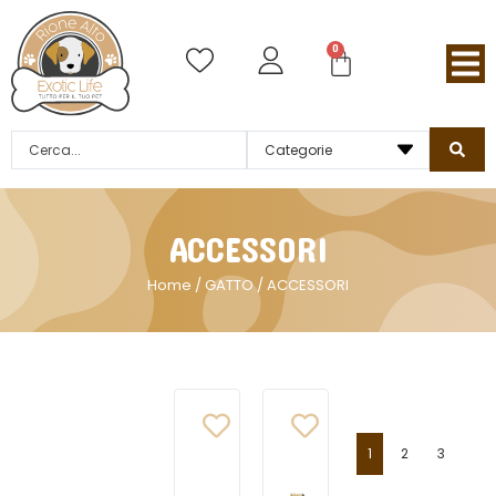
0
ACCESSORI
Home
/
GATTO
/ ACCESSORI
1
2
3