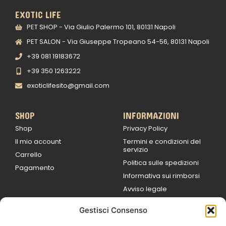
EXOTIC LIFE
PET SHOP - Via Giulio Palermo 101, 80131 Napoli
PET SALON - Via Giuseppe Tropeano 54-56, 80131 Napoli
+39 081 19183672
+39 350 1263222
exoticlifesito@gmail.com
SHOP
INFORMAZIONI
Shop
Privacy Policy
Il mio account
Termini e condizioni del
servizio
Carrello
Politica sulle spedizioni
Pagamento
Informativa sui rimborsi
Avviso legale
Gestisci Consenso
ORARI DI LAVORO
Lun / Ven – 0
9:00
/
20:00