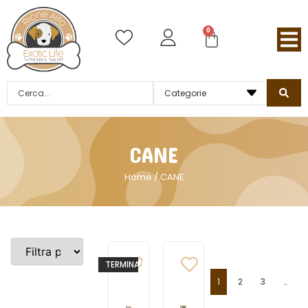
0
CANE
Home
/ CANE
TERMINATO
1
2
3
…