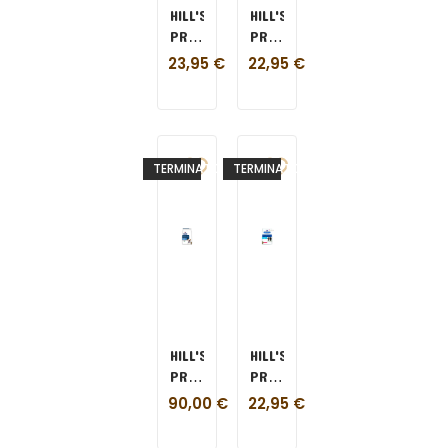
HILL'S
HILL'S
PRESCRIPTION
PRESCRIPTION
DIET
DIET
23,95
€
22,95
€
CANE
D/D
DERM
CANE
DEFENSE
ANATRA
1,5
E
KG
RISO
TERMINATO
TERMINATO
1,5
KG
HILL'S
HILL'S
PRESCRIPTION
PRESCRIPTION
DIET
DIET
90,00
€
22,95
€
D/D
D/D
CANE
CANE