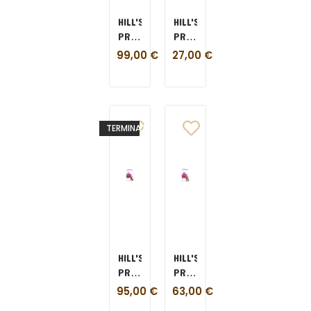
HILL'S
HILL'S
PRESCRIPTION
PRESCRIPTION
DIET
DIET
99,00
€
27,00
€
DERM
GASTRO
DEFENSE
INTESTINAL
10
BIOME
KG
CANE
1,5
TERMINATO
KG
HILL'S
HILL'S
PRESCRIPTION
PRESCRIPTION
DIET
DIET
95,00
€
63,00
€
GASTRO
GASTRO