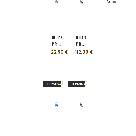
Succ
HILL'S
HILL'S
PRESCRIPTION
PRESCRIPTION
DIET
DIET
22,50
€
112,00
€
C/D
C/D
CANE
CANE
1,5
12
KG
KG
TERMINATO
TERMINATO