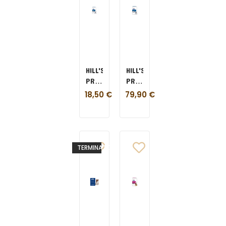
HILL'S
HILL'S
PRESCRIPTION
PRESCRIPTION
DIET
DIET
18,50
€
79,90
€
DERM
DERM
COMPLETE
COMPLETE
MINI
MINI
1 KG
6 KG
TERMINATO