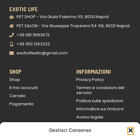
EXOTIC LIFE
PET SHOP - Via Giulio Palermo 101, 80131 Napoli
PET SALON - Via Giuseppe Tropeano 54-56, 80131 Napoli
+39 081 19183672
+39 350 1263222
exoticlifesito@gmail.com
SHOP
INFORMAZIONI
Shop
Privacy Policy
Il mio account
Termini e condizioni del
servizio
Carrello
Politica sulle spedizioni
Pagamento
Informativa sui rimborsi
Avviso legale
Gestisci Consenso
ORARI DI LAVORO
Lun / Ven – 0
9:00
/
20:00