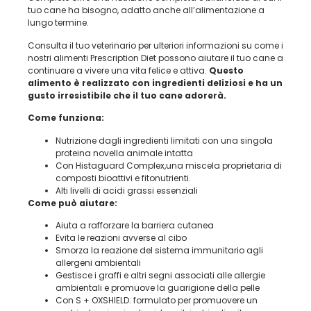
tuo cane ha bisogno, adatto anche all’alimentazione a
lungo termine.
Consulta il tuo veterinario per ulteriori informazioni su come i
nostri alimenti Prescription Diet possono aiutare il tuo cane a
continuare a vivere una vita felice e attiva.
Questo
alimento è realizzato con ingredienti deliziosi e ha un
gusto irresistibile che il tuo cane adorerà.
Come funziona:
Nutrizione dagli ingredienti limitati con una singola
proteina novella animale intatta
Con Histaguard Complex,una miscela proprietaria di
composti bioattivi e fitonutrienti.
Alti livelli di acidi grassi essenziali
Come può aiutare:
Aiuta a rafforzare la barriera cutanea
Evita le reazioni avverse al cibo
Smorza la reazione del sistema immunitario agli
allergeni ambientali
Gestisce i graffi e altri segni associati alle allergie
ambientali e promuove la guarigione della pelle
Con S + OXSHIELD: formulato per promuovere un