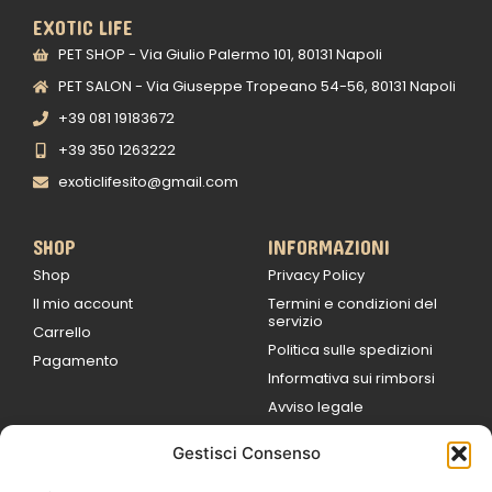
EXOTIC LIFE
PET SHOP - Via Giulio Palermo 101, 80131 Napoli
PET SALON - Via Giuseppe Tropeano 54-56, 80131 Napoli
+39 081 19183672
+39 350 1263222
exoticlifesito@gmail.com
SHOP
INFORMAZIONI
Shop
Privacy Policy
Il mio account
Termini e condizioni del
servizio
Carrello
Politica sulle spedizioni
Pagamento
Informativa sui rimborsi
Avviso legale
Gestisci Consenso
ORARI DI LAVORO
Lun / Ven – 0
9:00
/
20:00