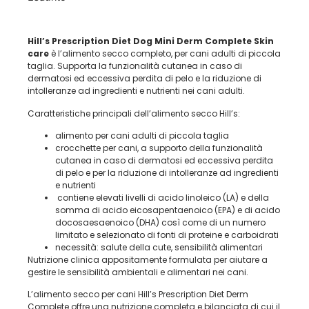
Hill’s Prescription Diet Dog Mini Derm Complete Skin
care
è l’alimento secco completo, per cani adulti di piccola
taglia. Supporta la funzionalità cutanea in caso di
dermatosi ed eccessiva perdita di pelo e la riduzione di
intolleranze ad ingredienti e nutrienti nei cani adulti.
Caratteristiche principali dell’alimento secco Hill’s:
alimento per cani adulti di piccola taglia
crocchette per cani, a supporto della funzionalità
cutanea in caso di dermatosi ed eccessiva perdita
di pelo e per la riduzione di intolleranze ad ingredienti
e nutrienti
contiene elevati livelli di acido linoleico (LA) e della
somma di acido eicosapentaenoico (EPA) e di acido
docosaesaenoico (DHA) così come di un numero
limitato e selezionato di fonti di proteine e carboidrati
necessità: salute della cute, sensibilità alimentari
Nutrizione clinica appositamente formulata per aiutare a
gestire le sensibilità ambientali e alimentari nei cani.
L’alimento secco per cani Hill’s Prescription Diet Derm
Complete offre una nutrizione completa e bilanciata di cui il