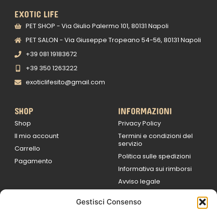
EXOTIC LIFE
PET SHOP - Via Giulio Palermo 101, 80131 Napoli
PET SALON - Via Giuseppe Tropeano 54-56, 80131 Napoli
+39 081 19183672
+39 350 1263222
exoticlifesito@gmail.com
SHOP
INFORMAZIONI
Shop
Privacy Policy
Il mio account
Termini e condizioni del
servizio
Carrello
Politica sulle spedizioni
Pagamento
Informativa sui rimborsi
Avviso legale
Gestisci Consenso
ORARI DI LAVORO
Lun / Ven – 0
9:00
/
20:00