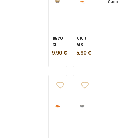
Succ
BECO
CIOTOLA
CIOTOLA
VIBRISSA
IN
GRANDE
9,90
€
5,90
€
BAMBOO
INCLINATA