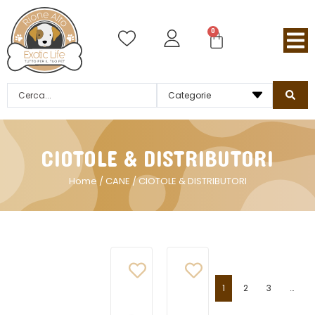
0
CIOTOLE & DISTRIBUTORI
Home
/
CANE
/ CIOTOLE & DISTRIBUTORI
1
2
3
…