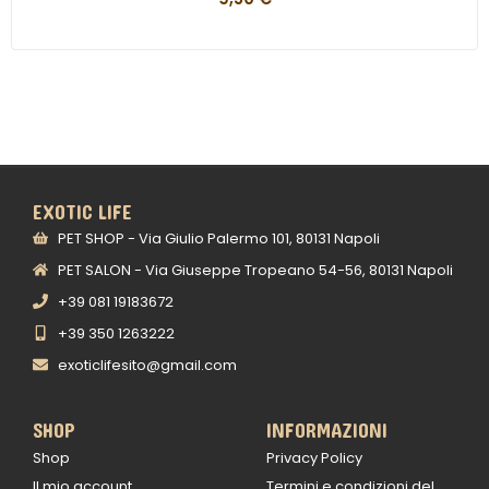
EXOTIC LIFE
PET SHOP - Via Giulio Palermo 101, 80131 Napoli
PET SALON - Via Giuseppe Tropeano 54-56, 80131 Napoli
+39 081 19183672
+39 350 1263222
exoticlifesito@gmail.com
SHOP
INFORMAZIONI
Shop
Privacy Policy
Il mio account
Termini e condizioni del