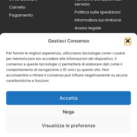
servizio
Carrello
Politica sulle spedizioni
Pagamento
Informativa sui rimborsi
Avviso legale
Gestisci Consenso
ORARI DI LAVORO
Lun / Ven – 0
9:00
/
20:00
Per fornire le migliori esperienze, utilizziamo tecnologie come i cookie
Sabato 0
9:00 /
per memorizzare e/o accedere alle informazioni del dispositivo. Il
14:00
consenso a queste tecnologie ci permetterà di elaborare dati come il
16:30 /
20:00
comportamento di navigazione o ID unici su questo sito. Non
Domenica
acconsentire o ritirare il consenso può influire negativamente su alcune
chiuso
caratteristiche e funzioni.
Accetta
© 2026 Exotic Life di
Castaldi Luca | P.IVA
Nega
IT07259351216
Designed with passion by
Visualizza le preferenze
Bilogic – Agenzia di
Comunicazione