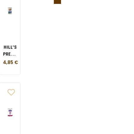
HILL'S
ION
PRESCRIPTION
DIET
4,85
€
D/D
CANE
ANATRA
370
GR