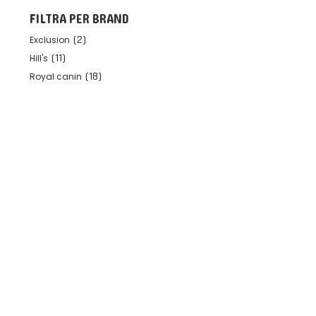
FILTRA PER BRAND
(
2
)
Exclusion
(
11
)
Hill's
(
18
)
Royal canin