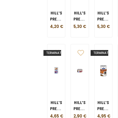
HILL'S
HILL'S
HILL'S
PRESCRIPTION
PRESCRIPTION
PRESCRIPT
DIET
DIET
DIET
4,20
€
5,30
€
5,30
€
DERM
GASTRO
GASTRO
COMPLETE
INTESTINAL
INTESTINA
370
BIOME
BIOME
GR
CANE
SPEZZATI
TERMINATO
TERMINATO
370
CANE
GR
354
GR
HILL'S
HILL'S
HILL'S
PRESCRIPTION
PRESCRIPTION
PRESCRIPT
DIET
DIET
DIET
4,65
€
2,90
€
4,95
€