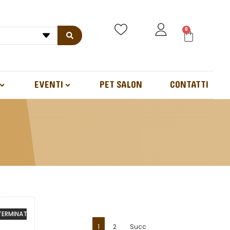
0
EVENTI
PET SALON
CONTATTI
TERMINATO
1
2
Succ