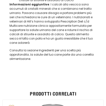
cristalli di struvite e ossalato di calcio
Informazioni aggiuntive
: I calcoli alla vescica sono
accumuli di cristalli minerali che si combinano nel tratto
urinario. Possono causare disagio e portare problemi più
seri che richiedono le cure di un veterinario. I nutrizionisti e
veterinari di Hill’s hanno sviluppato Prescription Diet c/d
Multicare nutrizione clinica appositamente formulata per
supportare la salute urinaria del cane e ridurre il rischio di
calcoli di struvite e ossalato di calcio. Questo alimento
secco è fatto con pollo e ha un gusto irresistibile che il tuo
cane adorerà.
Consulta la sezione
Ingredienti
per una scelta più
approfondita…la salute del tuo cane parte da una corretta
alimentazione.
PRODOTTI CORRELATI