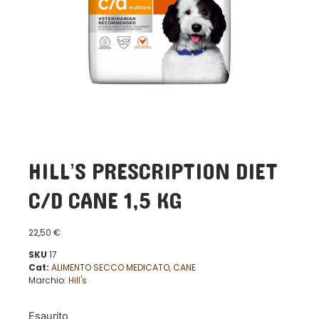
HILL’S PRESCRIPTION DIET
C/D CANE 1,5 KG
22,50
€
SKU
17
Cat:
ALIMENTO SECCO MEDICATO
,
CANE
Marchio:
Hill's
Esaurito