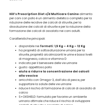
Hill’s Prescription Diet c/d Multicare Canine
alimento
per cani con pollo è un alimento dietetico completo per la
riduzione delle recidive dei calcoli di struvite, per la
dissoluzione dei calcoli di struvite e per la riduzione della
formazione dei calcoli di ossalato nei cani adulti.
Caratteristiche principali:
disponibile nei
formati: 1,5 Kg – 4 Kg – 12 Kg
ha proprietà di sottosaturazione urnaria per la
struvite, proprietà alcalinizzanti le urine e bassi livelli
di magnesio, calcio e vitamina D
indicato per il benessere delle vie urinarie
gusto: appetitoso pollo
aiuta a ridurre la concentrazione dei calcoli
alla vescica
arricchito con Omega-3, dall’olio di pesce, per
supportare la salute delle vie urinarie
riduce il rischio di formazione di calcoli di ossalato di
calcio
S+OXSHIELD: formulato per favorire un ambiente
urinario ottimale che riduce il rischio di sviluppare