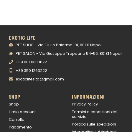
EXOTIC LIFE
PET SHOP - Via Giulio Palermo 101, 80131 Napoli
PET SALON - Via Giuseppe Tropeano 54-56, 80131 Napoli
+39 081 19183672
+39 350 1263222
exoticlifesito@gmail.com
SHOP
INFORMAZIONI
Shop
Privacy Policy
Il mio account
Termini e condizioni del
servizio
Carrello
Politica sulle spedizioni
Pagamento
Informativa sui rimborsi