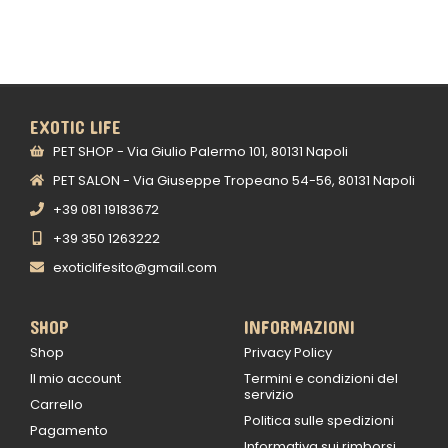
EXOTIC LIFE
PET SHOP - Via Giulio Palermo 101, 80131 Napoli
PET SALON - Via Giuseppe Tropeano 54-56, 80131 Napoli
+39 081 19183672
+39 350 1263222
exoticlifesito@gmail.com
SHOP
INFORMAZIONI
Shop
Privacy Policy
Il mio account
Termini e condizioni del
servizio
Carrello
Politica sulle spedizioni
Pagamento
Informativa sui rimborsi