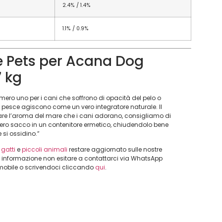
2.4% / 1.4%
1.1% / 0.9%
ife Pets per Acana Dog
7 kg
ro uno per i cani che soffrono di opacità del pelo o
el pesce agiscono come un vero integratore naturale. Il
vare l’aroma del mare che i cani adorano, consigliamo di
intero sacco in un contenitore ermetico, chiudendolo bene
 si ossidino.”
,
gatti
e
piccoli animali
restare aggiornato sulle nostre
i informazione non esitare a contattarci via WhatsApp
 mobile o scrivendoci cliccando
qui
.