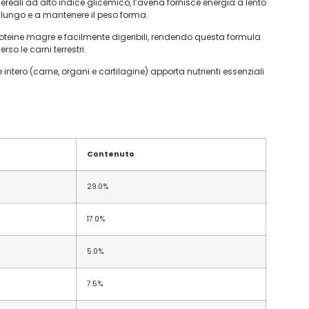
ereali ad alto indice glicemico, l’avena fornisce energia a lento
 a lungo e a mantenere il peso forma.
roteine magre e facilmente digeribili, rendendo questa formula
so le carni terrestri.
 intero (carne, organi e cartilagine) apporta nutrienti essenziali
Contenuto
29.0%
17.0%
5.0%
7.5%