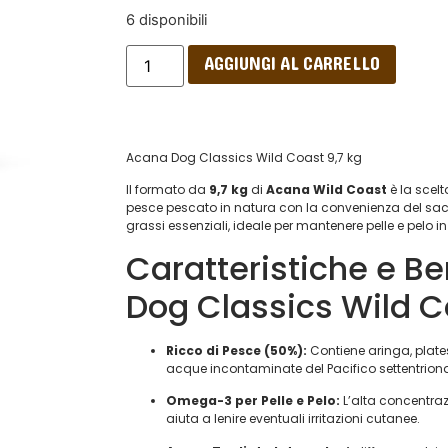
6 disponibili
AGGIUNGI AL CARRELLO
Acana Dog Classics Wild Coast 9,7 kg
Il formato da
9,7 kg
di
Acana Wild Coast
è la scelt
pesce pescato in natura con la convenienza del sacco
grassi essenziali, ideale per mantenere pelle e pelo i
Caratteristiche e Be
Dog Classics Wild C
Ricco di Pesce (50%):
Contiene aringa, plate
acque incontaminate del Pacifico settentriona
Omega-3 per Pelle e Pelo:
L’alta concentrazi
aiuta a lenire eventuali irritazioni cutanee.