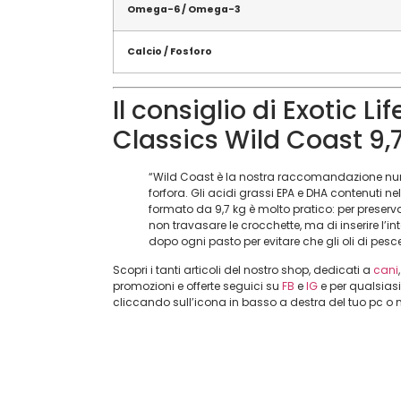
Omega-6 / Omega-3
Calcio / Fosforo
Il consiglio di Exotic L
Classics Wild Coast 9,
“Wild Coast è la nostra raccomandazione nume
forfora. Gli acidi grassi EPA e DHA contenuti n
formato da 9,7 kg è molto pratico: per preser
non travasare le crocchette, ma di inserire l’
dopo ogni pasto per evitare che gli oli di pesce
Scopri i tanti articoli del nostro shop, dedicati a
cani
promozioni e offerte seguici su
FB
e
IG
e per qualsias
cliccando sull’icona in basso a destra del tuo pc o