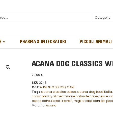
Categorie
E
PHARMA & INTEGRATORI
PICCOLI ANIMALI
ACANA DOG CLASSICS WI
79,90
€
SKU
2248
Cat:
ALIMENTO SECCO
,
CANE
Tags
acana classics pesce
,
acana dog food italia
coast prezzo
,
alimentazione naturale cane pesce
,
ci
pesce cane
,
Exotic Life Pets
,
miglior cibo cani per pelo
Marchio:
Acana