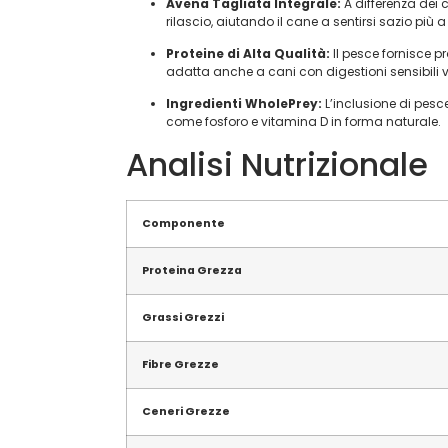
Avena Tagliata Integrale:
A differenza dei c
rilascio, aiutando il cane a sentirsi sazio più
Proteine di Alta Qualità:
Il pesce fornisce p
adatta anche a cani con digestioni sensibili ver
Ingredienti WholePrey:
L’inclusione di pesce
come fosforo e vitamina D in forma naturale.
Analisi Nutrizionale
Componente
Proteina Grezza
Grassi Grezzi
Fibre Grezze
Ceneri Grezze