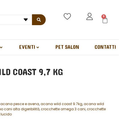
0
EVENTI
PET SALON
CONTATTI
LD COAST 9,7 KG
,
acana pesce e avena
,
acana wild coast 9.7kg
,
acana wild
bo cani alta digeribilità
,
crocchette omega 3 cani
,
crocchette
 lucido