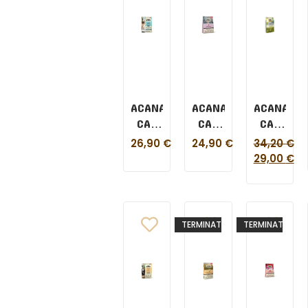
ACANA
ACANA
ACANA
CAT
CAT
CAT
BOUNTIFUL
FIRST
GRASSLAN
26,90
€
24,90
€
34,20
€
CATCH
FEAST
1,8 KG
29,00
€
1,8 KG
1,8 KG
TERMINATO
TERMINATO