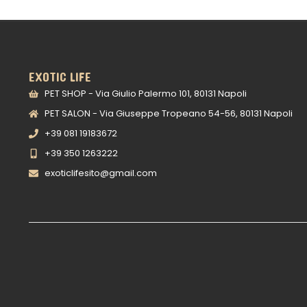
EXOTIC LIFE
PET SHOP - Via Giulio Palermo 101, 80131 Napoli
PET SALON - Via Giuseppe Tropeano 54-56, 80131 Napoli
+39 081 19183672
+39 350 1263222
exoticlifesito@gmail.com