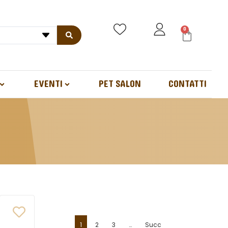
0
EVENTI
PET SALON
CONTATTI
1
2
3
…
Succ