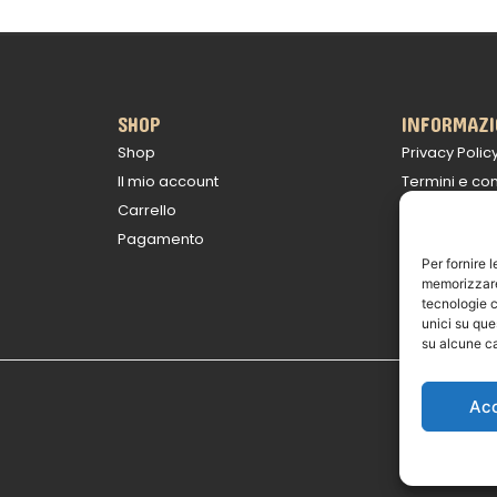
SHOP
INFORMAZI
Shop
Privacy Polic
Il mio account
Termini e con
Carrello
Politica sulle
Pagamento
Informativa s
Per fornire 
Avviso legal
memorizzare 
tecnologie c
unici su que
su alcune ca
Ac