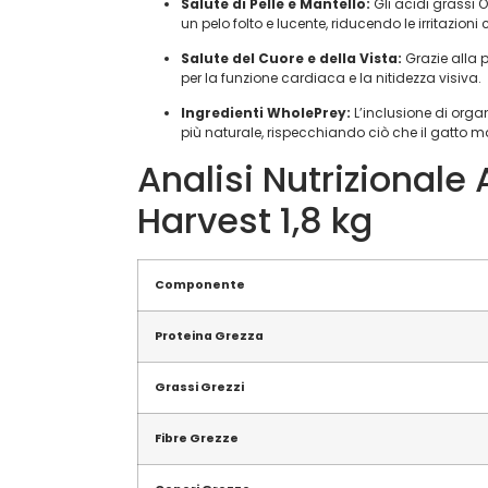
Salute di Pelle e Mantello:
Gli acidi grassi
un pelo folto e lucente, riducendo le irritazioni
Salute del Cuore e della Vista:
Grazie alla p
per la funzione cardiaca e la nitidezza visiva.
Ingredienti WholePrey:
L’inclusione di organ
più naturale, rispecchiando ciò che il gatto 
Analisi Nutrizional
Harvest 1,8 kg
Componente
Proteina Grezza
Grassi Grezzi
Fibre Grezze