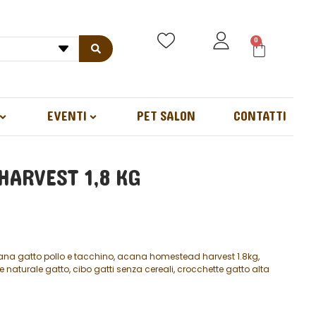
0
EVENTI
PET SALON
CONTATTI
ARVEST 1,8 KG
na gatto pollo e tacchino
,
acana homestead harvest 1.8kg
,
e naturale gatto
,
cibo gatti senza cereali
,
crocchette gatto alta