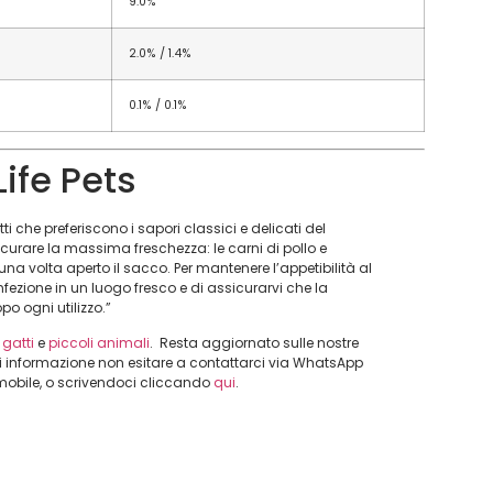
9.0%
2.0% / 1.4%
0.1% / 0.1%
Life Pets
i che preferiscono i sapori classici e delicati del
sicurare la massima freschezza: le carni di pollo e
na volta aperto il sacco. Per mantenere l’appetibilità al
ezione in un luogo fresco e di assicurarvi che la
o ogni utilizzo.”
,
gatti
e
piccoli animali
. Resta aggiornato sulle nostre
i informazione non esitare a contattarci via WhatsApp
 mobile, o scrivendoci cliccando
qui
.