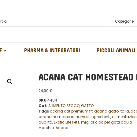
Categorie
E
PHARMA & INTEGRATORI
PICCOLI ANIMALI
ACANA CAT HOMESTEAD H
24,90
€
SKU
4404
Cat:
ALIMENTO SECCO
,
GATTO
Tags
acana cat premium fit
,
acana gatto italia
,
aca
acana homestead harvest ingredienti
,
alimentazion
qualità
,
Exotic Life Pets
,
miglior cibo per gatti adulti
Marchio:
Acana