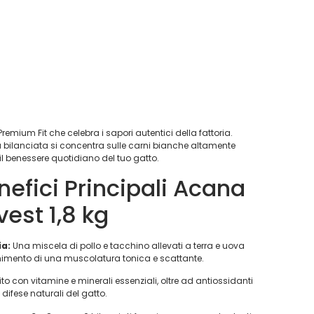
 Premium Fit che celebra i sapori autentici della fattoria.
ta bilanciata si concentra sulle carni bianche altamente
r il benessere quotidiano del tuo gatto.
nefici Principali Acana
est 1,8 kg
ia:
Una miscela di pollo e tacchino allevati a terra e uova
ntenimento di una muscolatura tonica e scattante.
ito con vitamine e minerali essenziali, oltre ad antiossidanti
e difese naturali del gatto.