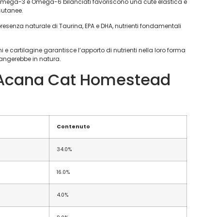
 Omega-3 e Omega-6 bilanciati favoriscono una cute elastica e
 cutanee.
resenza naturale di Taurina, EPA e DHA, nutrienti fondamentali
i e cartilagine garantisce l’apporto di nutrienti nella loro forma
mangerebbe in natura.
e Acana Cat Homestead
Contenuto
34.0%
16.0%
4.0%