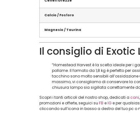
Ceneri Grezze
Calcio / Fosforo
Magnesio / Taurina
Il consiglio di Exotic 
“Homestead Harvest è la scelta ideale per i gatt
pollame. Il formato da 1,8 kg è perfetto per as
tacchino sono molto sensibili all’ossidazione u
massimo, vi consigliamo di conservare la conf
chiusura lampo sia sigillata correttamente dop
Scopri i tanti articoli del nostro shop, dedicati a
cani
promozioni e offerte, seguici su
FB
e
IG
e per qualsias
cliccando sull’icona in basso a destra del tuo pc o