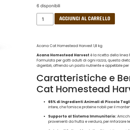
6 disponibili
AGGIUNGI AL CARRELLO
Acana Cat Homestead Harvest 1,8 kg
Acana Homestead Harvest
è la ricetta della linea
Formulata per gatti adulti di ogni razza, questa die
digeribili, offrendo un pasto nutriente e appetibile pe
Caratteristiche e Be
Cat Homestead Harv
65% di Ingredienti Animali di Piccola Tagl
intere, che fornisce proteine nobili per il ma
Supporto al Sistema Immunitario:
Arricch
provenienti da frutta e verdura, per rinforzare l