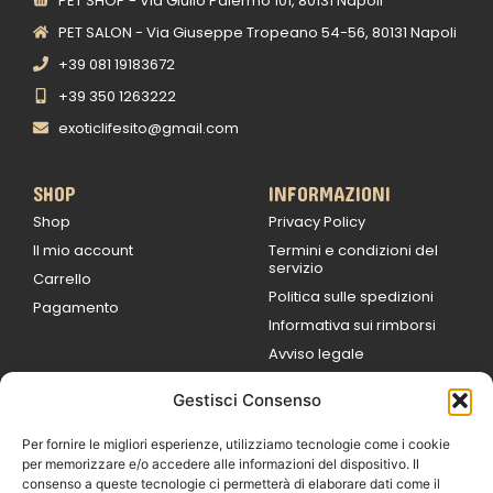
PET SHOP - Via Giulio Palermo 101, 80131 Napoli
PET SALON - Via Giuseppe Tropeano 54-56, 80131 Napoli
+39 081 19183672
+39 350 1263222
exoticlifesito@gmail.com
SHOP
INFORMAZIONI
Shop
Privacy Policy
Il mio account
Termini e condizioni del
servizio
Carrello
Politica sulle spedizioni
Pagamento
Informativa sui rimborsi
Avviso legale
Gestisci Consenso
ORARI DI LAVORO
Lun / Ven – 0
9:00
/
20:00
Per fornire le migliori esperienze, utilizziamo tecnologie come i cookie
Sabato 0
9:00 /
per memorizzare e/o accedere alle informazioni del dispositivo. Il
14:00
consenso a queste tecnologie ci permetterà di elaborare dati come il