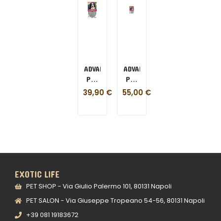
ADVANTIX
ADVANTIX
PER
PER
CANI
CANI
39,90
€
55,00
€
40-
40-
60
60
KG
KG 6
PIPETTE
EXOTIC LIFE
PET SHOP - Via Giulio Palermo 101, 80131 Napoli
PET SALON - Via Giuseppe Tropeano 54-56, 80131 Napoli
+39 081 19183672