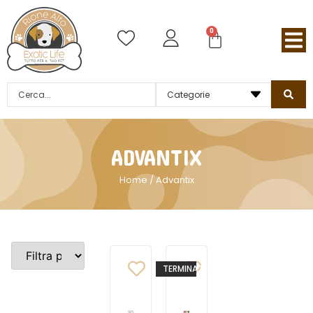
0
ADVANTIX
Home
/ Advantix
TERMINATO