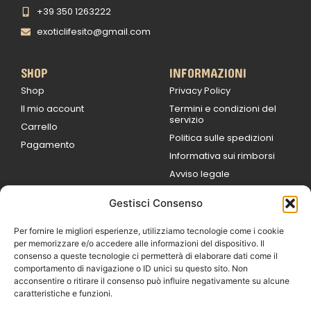
+39 350 1263222
exoticlifesito@gmail.com
SHOP
INFORMAZIONI
Shop
Privacy Policy
Il mio account
Termini e condizioni del
servizio
Carrello
Politica sulle spedizioni
Pagamento
Informativa sui rimborsi
Avviso legale
Gestisci Consenso
ORARI DI LAVORO
Lun / Ven – 0
9:00
/
20:00
Per fornire le migliori esperienze, utilizziamo tecnologie come i cookie
Sabato 0
9:00 /
per memorizzare e/o accedere alle informazioni del dispositivo. Il
14:00
consenso a queste tecnologie ci permetterà di elaborare dati come il
16:30 /
20:00
comportamento di navigazione o ID unici su questo sito. Non
Domenica
acconsentire o ritirare il consenso può influire negativamente su alcune
chiuso
caratteristiche e funzioni.