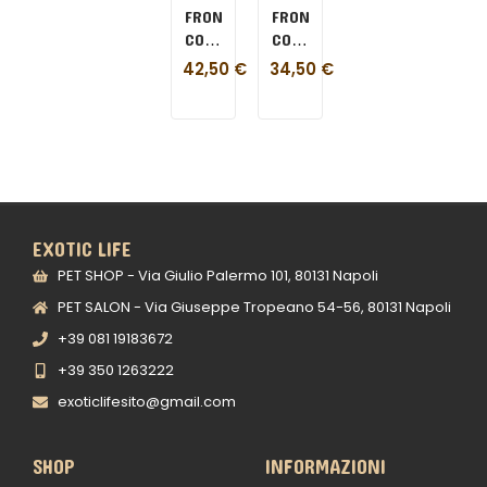
FRONTPRO
FRONTPRO
COMPRESSE
COMPRESSE
25-
4-10
42,50
€
34,50
€
50
KG
KG
EXOTIC LIFE
PET SHOP - Via Giulio Palermo 101, 80131 Napoli
PET SALON - Via Giuseppe Tropeano 54-56, 80131 Napoli
+39 081 19183672
+39 350 1263222
exoticlifesito@gmail.com
SHOP
INFORMAZIONI