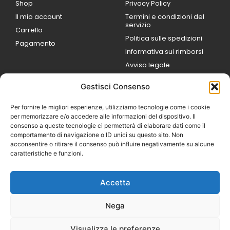
Shop
Privacy Policy
Il mio account
Termini e condizioni del
servizio
Carrello
Politica sulle spedizioni
Pagamento
Informativa sui rimborsi
Avviso legale
Gestisci Consenso
ORARI DI LAVORO
Lun / Ven – 0
9:00
/
20:00
Per fornire le migliori esperienze, utilizziamo tecnologie come i cookie
Sabato 0
9:00 /
per memorizzare e/o accedere alle informazioni del dispositivo. Il
14:00
consenso a queste tecnologie ci permetterà di elaborare dati come il
16:30 /
20:00
comportamento di navigazione o ID unici su questo sito. Non
Domenica
acconsentire o ritirare il consenso può influire negativamente su alcune
chiuso
caratteristiche e funzioni.
Accetta
© 2026 Exotic Life di
Castaldi Luca | P.IVA
Nega
IT07259351216
Designed with passion by
Visualizza le preferenze