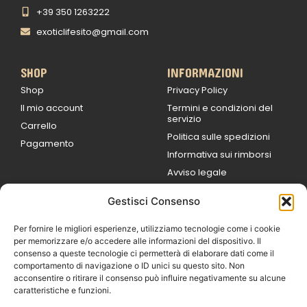
+39 350 1263222
exoticlifesito@gmail.com
SHOP
INFORMAZIONI
Shop
Privacy Policy
Il mio account
Termini e condizioni del
servizio
Carrello
Politica sulle spedizioni
Pagamento
Informativa sui rimborsi
Avviso legale
Gestisci Consenso
ORARI DI LAVORO
Lun / Ven – 0
9:00
/
20:00
Per fornire le migliori esperienze, utilizziamo tecnologie come i cookie
Sabato 0
9:00 /
per memorizzare e/o accedere alle informazioni del dispositivo. Il
14:00
consenso a queste tecnologie ci permetterà di elaborare dati come il
16:30 /
20:00
comportamento di navigazione o ID unici su questo sito. Non
Domenica
acconsentire o ritirare il consenso può influire negativamente su alcune
chiuso
caratteristiche e funzioni.