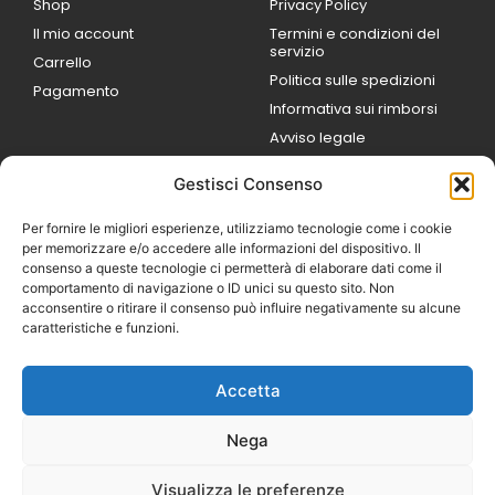
Shop
Privacy Policy
Il mio account
Termini e condizioni del
servizio
Carrello
Politica sulle spedizioni
Pagamento
Informativa sui rimborsi
Avviso legale
Gestisci Consenso
ORARI DI LAVORO
Lun / Ven – 0
9:00
/
20:00
Per fornire le migliori esperienze, utilizziamo tecnologie come i cookie
Sabato 0
9:00 /
per memorizzare e/o accedere alle informazioni del dispositivo. Il
14:00
consenso a queste tecnologie ci permetterà di elaborare dati come il
16:30 /
20:00
comportamento di navigazione o ID unici su questo sito. Non
Domenica
acconsentire o ritirare il consenso può influire negativamente su alcune
chiuso
caratteristiche e funzioni.
Accetta
© 2026 Exotic Life di
Castaldi Luca | P.IVA
Nega
IT07259351216
Designed with passion by
Visualizza le preferenze
Bilogic – Agenzia di