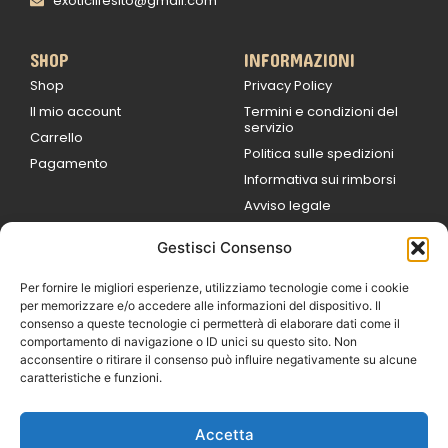
exoticlifesito@gmail.com
SHOP
INFORMAZIONI
Shop
Privacy Policy
Il mio account
Termini e condizioni del
servizio
Carrello
Politica sulle spedizioni
Pagamento
Informativa sui rimborsi
Avviso legale
Gestisci Consenso
ORARI DI LAVORO
Lun / Ven – 0
9:00
/
20:00
Per fornire le migliori esperienze, utilizziamo tecnologie come i cookie
Sabato 0
9:00 /
per memorizzare e/o accedere alle informazioni del dispositivo. Il
14:00
consenso a queste tecnologie ci permetterà di elaborare dati come il
16:30 /
20:00
comportamento di navigazione o ID unici su questo sito. Non
Domenica
acconsentire o ritirare il consenso può influire negativamente su alcune
chiuso
caratteristiche e funzioni.
Accetta