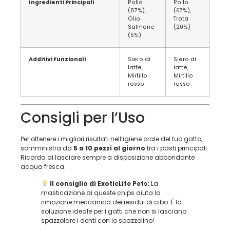
Ingredienti Principali
Pollo
Pollo
(87%),
(67%),
Olio
Trota
Salmone
(20%)
(5%)
Additivi Funzionali
Siero di
Siero di
latte,
latte,
Mirtillo
Mirtillo
rosso
rosso
Consigli per l’Uso
Per ottenere i migliori risultati nell’igiene orale del tuo gatto,
somministra da
5 a 10 pezzi al giorno
tra i pasti principali.
Ricorda di lasciare sempre a disposizione abbondante
acqua fresca.
Il consiglio di ExoticLife Pets:
La
masticazione di queste chips aiuta la
rimozione meccanica dei residui di cibo. È la
soluzione ideale per i gatti che non si lasciano
spazzolare i denti con lo spazzolino!