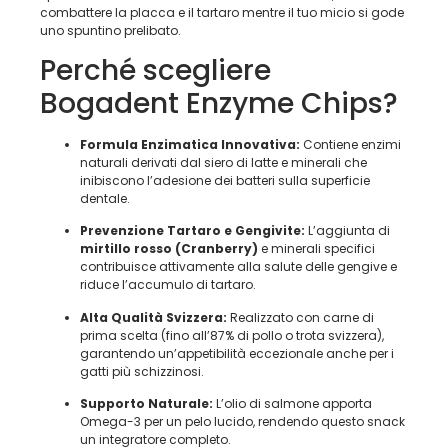
combattere la placca e il tartaro mentre il tuo micio si gode
uno spuntino prelibato.
Perché scegliere
Bogadent Enzyme Chips?
Formula Enzimatica Innovativa:
Contiene enzimi
naturali derivati dal siero di latte e minerali che
inibiscono l’adesione dei batteri sulla superficie
dentale.
Prevenzione Tartaro e Gengivite:
L’aggiunta di
mirtillo rosso (Cranberry)
e minerali specifici
contribuisce attivamente alla salute delle gengive e
riduce l’accumulo di tartaro.
Alta Qualità Svizzera:
Realizzato con carne di
prima scelta (fino all’87% di pollo o trota svizzera),
garantendo un’appetibilità eccezionale anche per i
gatti più schizzinosi.
Supporto Naturale:
L’olio di salmone apporta
Omega-3 per un pelo lucido, rendendo questo snack
un integratore completo.