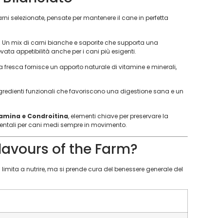
carni selezionate, pensate per mantenere il cane in perfetta
:
Un mix di carni bianche e saporite che supporta una
ata appetibilità anche per i cani più esigenti.
a fresca fornisce un apporto naturale di vitamine e minerali,
gredienti funzionali che favoriscono una digestione sana e un
amina e Condroitina
, elementi chiave per preservare la
amentali per cani medi sempre in movimento.
lavours of the Farm?
limita a nutrire, ma si prende cura del benessere generale del