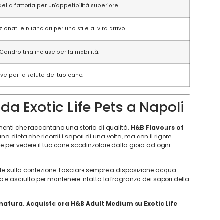
della fattoria per un’appetibilità superiore.
ionati e bilanciati per uno stile di vita attivo.
ondroitina incluse per la mobilità.
ve per la salute del tuo cane.
da Exotic Life Pets a Napoli
enti che raccontano una storia di qualità.
H&B Flavours of
una dieta che ricordi i sapori di una volta, ma con il rigore
ale per vedere il tuo cane scodinzolare dalla gioia ad ogni
iate sulla confezione. Lasciare sempre a disposizione acqua
co e asciutto per mantenere intatta la fragranza dei sapori della
 natura. Acquista ora H&B Adult Medium su Exotic Life