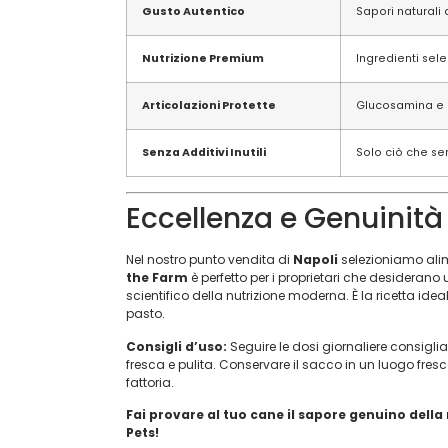
Gusto Autentico
Sapori naturali 
Nutrizione Premium
Ingredienti selez
Articolazioni Protette
Glucosamina e C
Senza Additivi Inutili
Solo ciò che ser
Eccellenza e Genuinità 
Nel nostro punto vendita di
Napoli
selezioniamo alim
the Farm
è perfetto per i proprietari che desiderano 
scientifico della nutrizione moderna. È la ricetta ide
pasto.
Consigli d’uso:
Seguire le dosi giornaliere consigl
fresca e pulita. Conservare il sacco in un luogo fres
fattoria.
Fai provare al tuo cane il sapore genuino della
Pets!