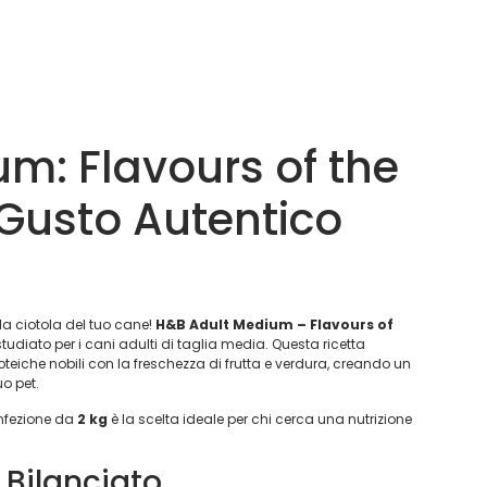
m: Flavours of the
 Gusto Autentico
a ciotola del tuo cane!
H&B Adult Medium – Flavours of
udiato per i cani adulti di taglia media. Questa ricetta
oteiche nobili con la freschezza di frutta e verdura, creando un
uo pet.
nfezione da
2 kg
è la scelta ideale per chi cerca una nutrizione
 Bilanciato