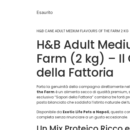
Esaurito
H&B CANE ADULT MEDIUM FLAVOURS OF THE FARM 2 KG
H&B Adult Mediu
Farm (2 kg) – Il
della Fattoria
Porta la genuinità della campagna direttamente nell
the Farm
è un alimento secco di qualità premium, st
esclusiva “Sapori della Fattoria” combina tre fonti pr
pasto bilanciato che soddisfa l’istinto naturale del t
Disponibile da
Exotic Life Pets a Napoli
, questa co
completa senza rinunciare a un gusto eccezionale.
Un Mix Proteico Ricco e