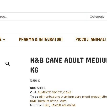
Categorie
E
PHARMA & INTEGRATORI
PICCOLI ANIMALI
H&B CANE ADULT MEDIU
KG
13,50
€
SKU
5808
Cat:
ALIMENTO SECCO
,
CANE
Tags
alimentazione premium cani medi
,
crocchette
H&B Flavours of the Farm
Marchio:
H&B
,
HARPER AND BONE