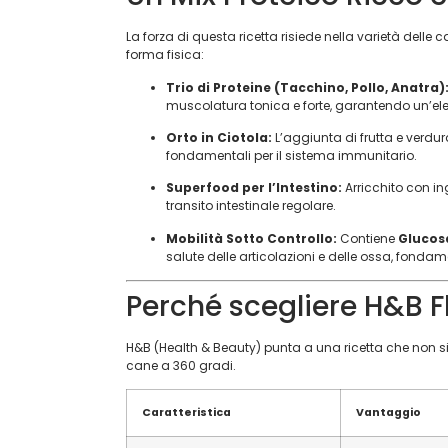
La forza di questa ricetta risiede nella varietà delle 
forma fisica:
Trio di Proteine (Tacchino, Pollo, Anatra)
muscolatura tonica e forte, garantendo un’elev
Orto in Ciotola:
L’aggiunta di frutta e verdur
fondamentali per il sistema immunitario.
Superfood per l’Intestino:
Arricchito con in
transito intestinale regolare.
Mobilità Sotto Controllo:
Contiene
Glucos
salute delle articolazioni e delle ossa, fond
Perché scegliere H&B F
H&B (Health & Beauty) punta a una ricetta che non si 
cane a 360 gradi.
Caratteristica
Vantaggio