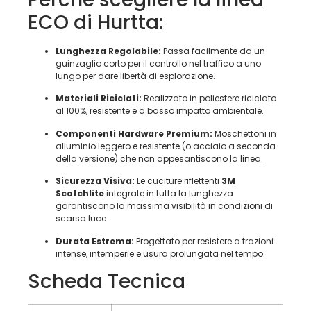
ECO di Hurtta:
Lunghezza Regolabile:
Passa facilmente da un
guinzaglio corto per il controllo nel traffico a uno
lungo per dare libertà di esplorazione.
Materiali Riciclati:
Realizzato in poliestere riciclato
al 100%, resistente e a basso impatto ambientale.
Componenti Hardware Premium:
Moschettoni in
alluminio leggero e resistente (o acciaio a seconda
della versione) che non appesantiscono la linea.
Sicurezza Visiva:
Le cuciture riflettenti
3M
Scotchlite
integrate in tutta la lunghezza
garantiscono la massima visibilità in condizioni di
scarsa luce.
Durata Estrema:
Progettato per resistere a trazioni
intense, intemperie e usura prolungata nel tempo.
Scheda Tecnica