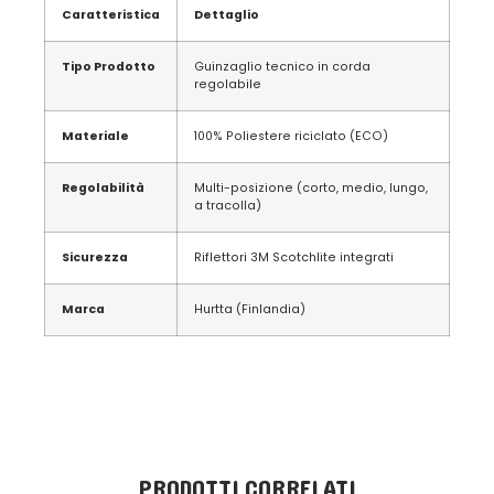
Caratteristica
Dettaglio
Tipo Prodotto
Guinzaglio tecnico in corda
regolabile
Materiale
100% Poliestere riciclato (ECO)
Regolabilità
Multi-posizione (corto, medio, lungo,
a tracolla)
Sicurezza
Riflettori 3M Scotchlite integrati
Marca
Hurtta (Finlandia)
PRODOTTI CORRELATI