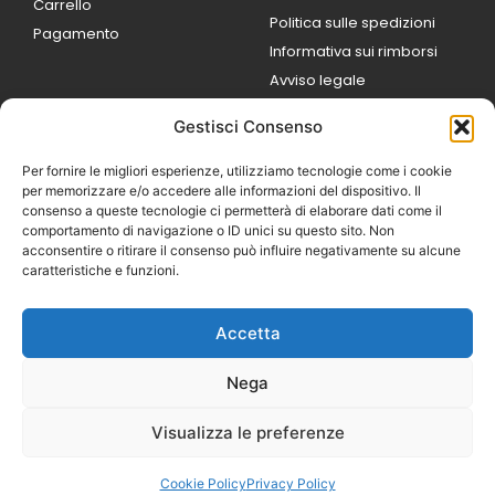
Carrello
Politica sulle spedizioni
Pagamento
Informativa sui rimborsi
Avviso legale
Gestisci Consenso
ORARI DI LAVORO
Lun / Ven – 0
9:00
/
20:00
Per fornire le migliori esperienze, utilizziamo tecnologie come i cookie
Sabato 0
9:00 /
per memorizzare e/o accedere alle informazioni del dispositivo. Il
14:00
consenso a queste tecnologie ci permetterà di elaborare dati come il
16:30 /
20:00
comportamento di navigazione o ID unici su questo sito. Non
Domenica
acconsentire o ritirare il consenso può influire negativamente su alcune
chiuso
caratteristiche e funzioni.
Accetta
© 2026 Exotic Life di
Castaldi Luca | P.IVA
Nega
IT07259351216
Designed with passion by
Visualizza le preferenze
Bilogic – Agenzia di
Comunicazione
Cookie Policy
Privacy Policy