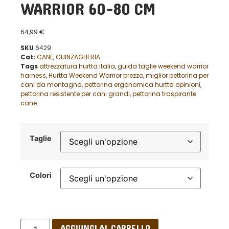
WARRIOR 60-80 CM
64,99
€
SKU
6429
Cat:
CANE
,
GUINZAGLIERIA
Tags
attrezzatura hurtta italia
,
guida taglie weekend warrior
harness
,
Hurtta Weekend Warrior prezzo
,
miglior pettorina per
cani da montagna
,
pettorina ergonomica hurtta opinioni
,
pettorina resistente per cani grandi
,
pettorina traspirante
cane
Taglie
Colori
AGGIUNGI AL CARRELLO