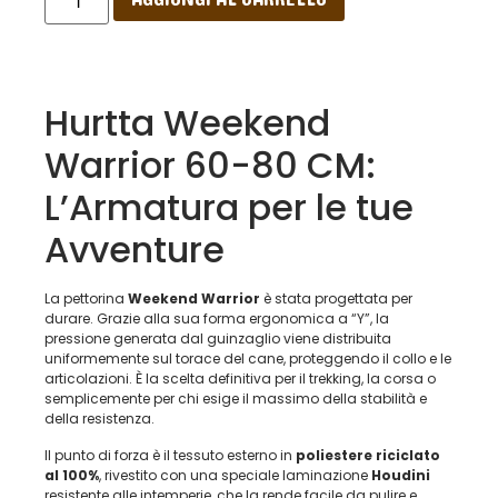
Hurtta Weekend
Warrior 60-80 CM:
L’Armatura per le tue
Avventure
La pettorina
Weekend Warrior
è stata progettata per
durare. Grazie alla sua forma ergonomica a “Y”, la
pressione generata dal guinzaglio viene distribuita
uniformemente sul torace del cane, proteggendo il collo e le
articolazioni. È la scelta definitiva per il trekking, la corsa o
semplicemente per chi esige il massimo della stabilità e
della resistenza.
Il punto di forza è il tessuto esterno in
poliestere riciclato
al 100%
, rivestito con una speciale laminazione
Houdini
resistente alle intemperie, che la rende facile da pulire e