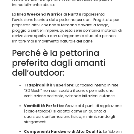
incredibilmente robusta.
La linea
Weekend Warrior
di
Hurtta
rappresenta
l’evoluzione tecnica della pettorina per cani. Progettata per
proprietari attivi che non si fermano davanti a fango,
pioggia o sentieri impervi, questa serie combina materiali di
derivazione sportiva con un’ergonomia studiata per non
limitare mai il movimento naturale del cane.
Perché è la pettorina
preferita dagli amanti
dell’outdoor:
Traspirabilità Superiore:
La fodera interna in rete
“3D Mesh” non surriscalda il cane e permette una
ventilazione costante, evitando irritazioni cutanee.
Vestibilità Perfetta:
Grazie ai 4 punti di regolazione
(collo e torace), si adatta come un guanto a
qualsiasi conformazione fisica, minimizzando gli
sfregamenti.
Componenti Hardware di Alta Qualità:
Le fibbie in