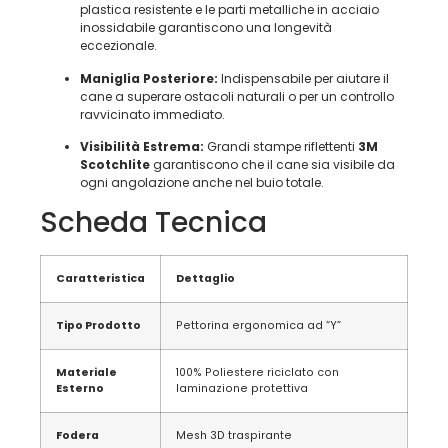
plastica resistente e le parti metalliche in acciaio
inossidabile garantiscono una longevità
eccezionale.
Maniglia Posteriore:
Indispensabile per aiutare il
cane a superare ostacoli naturali o per un controllo
ravvicinato immediato.
Visibilità Estrema:
Grandi stampe riflettenti
3M
Scotchlite
garantiscono che il cane sia visibile da
ogni angolazione anche nel buio totale.
Scheda Tecnica
Caratteristica
Dettaglio
Tipo Prodotto
Pettorina ergonomica ad “Y”
Materiale
100% Poliestere riciclato con
Esterno
laminazione protettiva
Fodera
Mesh 3D traspirante