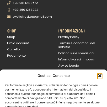
+39 081 19183672
+39 350 1263222
exoticlifesito@gmail.com
SHOP
INFORMAZIONI
Shop
Privacy Policy
Il mio account
Termini e condizioni del
servizio
Carrello
Politica sulle spedizioni
Pagamento
Informativa sui rimborsi
Avviso legale
Gestisci Consenso
ORARI DI LAVORO
Lun / Ven – 0
9:00
/
20:00
Per fornire le migliori esperienze, utilizziamo tecnologie come i cookie
Sabato 0
9:00 /
per memorizzare e/o accedere alle informazioni del dispositivo. Il
14:00
consenso a queste tecnologie ci permetterà di elaborare dati come il
16:30 /
20:00
comportamento di navigazione o ID unici su questo sito. Non
Domenica
acconsentire o ritirare il consenso può influire negativamente su alcune
chiuso
caratteristiche e funzioni.