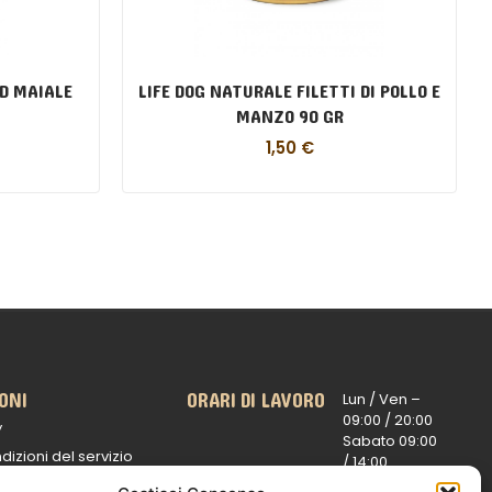
ED MAIALE
LIFE DOG NATURALE FILETTI DI POLLO E
MANZO 90 GR
1,50
€
ONI
ORARI DI LAVORO
Lun / Ven –
0
9:00 /
20:00
y
Sabato 0
9:00
dizioni del servizio
/
14:00
16:30 /
20:00
 spedizioni