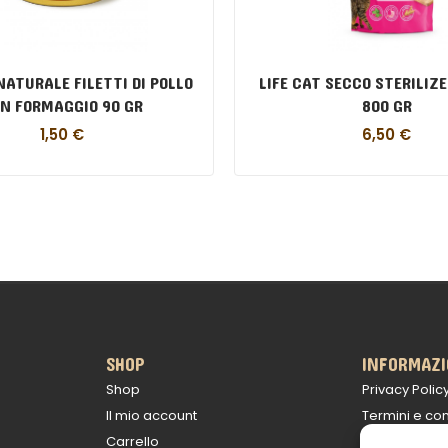
NATURALE FILETTI DI POLLO
LIFE CAT SECCO STERILIZ
N FORMAGGIO 90 GR
800 GR
1,50
€
6,50
€
SHOP
INFORMAZI
Shop
Privacy Polic
Il mio account
Termini e con
Carrello
Politica sulle