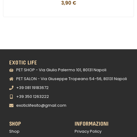
3,90
€
EXOTIC LIFE
PET SHOP - Via Giulio Palermo 101, 80131 Napoli
PET SALON - Via Giuseppe Tropeano 54-56, 80131 Napoli
+39 081 19183672
+39 350 1263222
exoticlifesito@gmail.com
SHOP
INFORMAZIONI
Shop
Privacy Policy