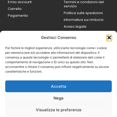
Il mio account
Termini e condizioni del
servizio
Carrello
Politica sulle spedizioni
Pagamento
Informativa sui rimborsi
Avviso legale
Gestisci Consenso
ORARI DI LAVORO
Lun / Ven – 0
9:00
/
20:00
Per fornire le migliori esperienze, utilizziamo tecnologie come i cookie
Sabato 0
9:00 /
per memorizzare e/o accedere alle informazioni del dispositivo. Il
14:00
consenso a queste tecnologie ci permetterà di elaborare dati come il
16:30 /
20:00
comportamento di navigazione o ID unici su questo sito. Non
Domenica
acconsentire o ritirare il consenso può influire negativamente su alcune
chiuso
caratteristiche e funzioni.
Accetta
© 2026 Exotic Life di
Castaldi Luca | P.IVA
Nega
IT07259351216
Designed with passion by
Visualizza le preferenze
Bilogic – Agenzia di
Comunicazione