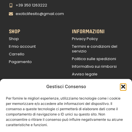
+39 350 1263222
exoticlifesito@gmail.com
SHOP
INFORMAZIONI
Shop
Privacy Policy
Il mio account
Termini e condizioni del
servizio
Carrello
Politica sulle spedizioni
Pagamento
Informativa sui rimborsi
Avviso legale
Gestisci Consenso
ORARI DI LAVORO
Lun / Ven – 0
9:00
/
20:00
Per fornire le migliori esperienze, utilizziamo tecnologie come i cookie
Sabato 0
9:00 /
per memorizzare e/o accedere alle informazioni del dispositivo. Il
14:00
consenso a queste tecnologie ci permetterà di elaborare dati come il
16:30 /
20:00
comportamento di navigazione o ID unici su questo sito. Non
Domenica
acconsentire o ritirare il consenso può influire negativamente su alcune
chiuso
caratteristiche e funzioni.