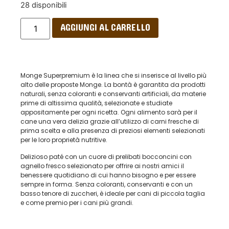
28 disponibili
AGGIUNGI AL CARRELLO
Monge Superpremium è la linea che si inserisce al livello più
alto delle proposte Monge. La bontà è garantita da prodotti
naturali, senza coloranti e conservanti artificiali, da materie
prime di altissima qualità, selezionate e studiate
appositamente per ogni ricetta. Ogni alimento sarà per il
cane una vera delizia grazie all’utilizzo di carni fresche di
prima scelta e alla presenza di preziosi elementi selezionati
per le loro proprietà nutritive.
Delizioso paté con un cuore di prelibati bocconcini con
agnello fresco selezionato per offrire ai nostri amici il
benessere quotidiano di cui hanno bisogno e per essere
sempre in forma. Senza coloranti, conservanti e con un
basso tenore di zuccheri, è ideale per cani di piccola taglia
e come premio per i cani più grandi.