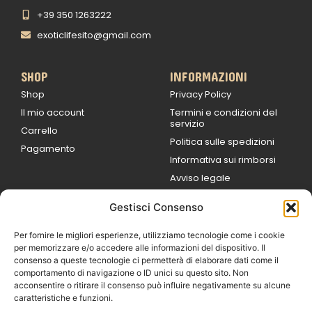
+39 350 1263222
exoticlifesito@gmail.com
SHOP
INFORMAZIONI
Shop
Privacy Policy
Il mio account
Termini e condizioni del
servizio
Carrello
Politica sulle spedizioni
Pagamento
Informativa sui rimborsi
Avviso legale
Gestisci Consenso
ORARI DI LAVORO
Lun / Ven – 0
9:00
/
20:00
Per fornire le migliori esperienze, utilizziamo tecnologie come i cookie
Sabato 0
9:00 /
per memorizzare e/o accedere alle informazioni del dispositivo. Il
14:00
consenso a queste tecnologie ci permetterà di elaborare dati come il
16:30 /
20:00
comportamento di navigazione o ID unici su questo sito. Non
Domenica
acconsentire o ritirare il consenso può influire negativamente su alcune
chiuso
caratteristiche e funzioni.