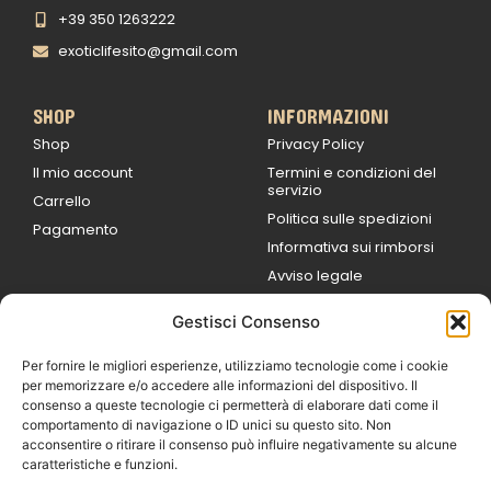
+39 350 1263222
exoticlifesito@gmail.com
SHOP
INFORMAZIONI
Shop
Privacy Policy
Il mio account
Termini e condizioni del
servizio
Carrello
Politica sulle spedizioni
Pagamento
Informativa sui rimborsi
Avviso legale
Gestisci Consenso
ORARI DI LAVORO
Lun / Ven – 0
9:00
/
20:00
Per fornire le migliori esperienze, utilizziamo tecnologie come i cookie
Sabato 0
9:00 /
per memorizzare e/o accedere alle informazioni del dispositivo. Il
14:00
consenso a queste tecnologie ci permetterà di elaborare dati come il
16:30 /
20:00
comportamento di navigazione o ID unici su questo sito. Non
Domenica
acconsentire o ritirare il consenso può influire negativamente su alcune
chiuso
caratteristiche e funzioni.