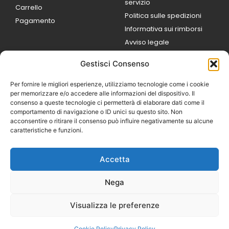
servizio
Carrello
Politica sulle spedizioni
Pagamento
Informativa sui rimborsi
Avviso legale
Gestisci Consenso
ORARI DI LAVORO
Lun / Ven – 0
9:00
/
20:00
Per fornire le migliori esperienze, utilizziamo tecnologie come i cookie
Sabato 0
9:00 /
per memorizzare e/o accedere alle informazioni del dispositivo. Il
14:00
consenso a queste tecnologie ci permetterà di elaborare dati come il
16:30 /
20:00
comportamento di navigazione o ID unici su questo sito. Non
Domenica
acconsentire o ritirare il consenso può influire negativamente su alcune
chiuso
caratteristiche e funzioni.
Accetta
© 2026 Exotic Life di
Castaldi Luca | P.IVA
Nega
IT07259351216
Designed with passion by
Visualizza le preferenze
Bilogic – Agenzia di
Comunicazione
Cookie Policy
Privacy Policy