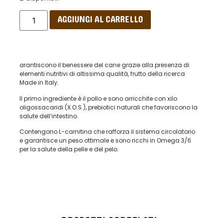
AGGIUNGI AL CARRELLO
arantiscono il benessere del cane grazie alla presenza di
elementi nutritivi di altissima qualità, frutto della ricerca
Made in Italy.
Il primo ingrediente è il pollo e sono arricchite con xilo
oligossacaridi (X.O.S.), prebiotici naturali che favoriscono la
salute dell’intestino.
Contengono L-carnitina che rafforza il sistema circolatorio
e garantisce un peso ottimale e sono ricchi in Omega 3/6
per la salute della pelle e del pelo.