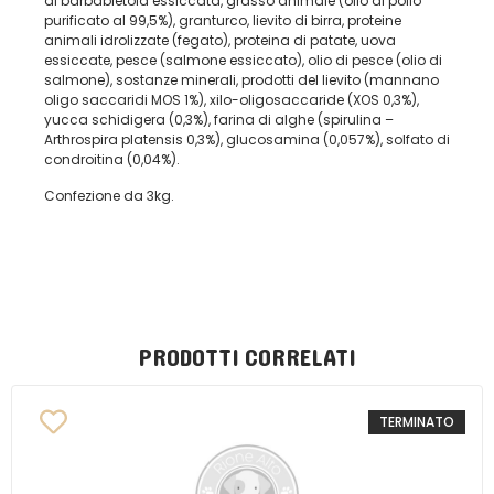
di barbabietola essiccata, grasso animale (olio di pollo
purificato al 99,5%), granturco, lievito di birra, proteine
animali idrolizzate (fegato), proteina di patate, uova
essiccate, pesce (salmone essiccato), olio di pesce (olio di
salmone), sostanze minerali, prodotti del lievito (mannano
oligo saccaridi MOS 1%), xilo-oligosaccaride (XOS 0,3%),
yucca schidigera (0,3%), farina di alghe (spirulina –
Arthrospira platensis 0,3%), glucosamina (0,057%), solfato di
condroitina (0,04%).
Confezione da 3kg.
PRODOTTI CORRELATI
TERMINATO