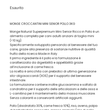
Esaurito
MONGE CROCCANTINI MINI SENIOR POLLO 3KG
Monge Natural Superpremium Mini Senior Ricco in Pollo è un
alimento completo per cani adulti anziani di taglia mini
(<10 kg).
Specificamente sviluppato pensando al benessere del tuo
cane, grazie alla presenza di sostanze nutritive di qualità
frutto della ricerca Made in Italy.
Il primo ingrediente è il pollo e la formulazione è
caratterizzata da digeribilità e appetibilità grazie
all’inclusione di carne fresca.
La ricetta è arricchita con prebiotici di ultima generazione
xilo-oligosaccaridi (XOS) per il supporto del benessere
intestinale.
La formulazione contiene inoltre glucosamina e solfato di
condroitina per il supporto delle articolazioni e delle ossa e
L-carnitina per il mantenimento della massa muscolare.
Senza coloranti e conservanti artificiali aggiunti.
Pollo (disidratato 30%, carne fresca 10%), riso, avena, polpa