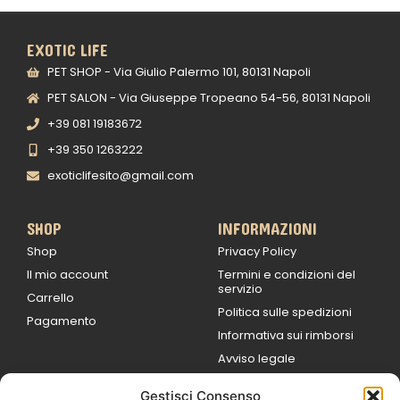
EXOTIC LIFE
PET SHOP - Via Giulio Palermo 101, 80131 Napoli
PET SALON - Via Giuseppe Tropeano 54-56, 80131 Napoli
+39 081 19183672
+39 350 1263222
exoticlifesito@gmail.com
SHOP
INFORMAZIONI
Shop
Privacy Policy
Il mio account
Termini e condizioni del
servizio
Carrello
Politica sulle spedizioni
Pagamento
Informativa sui rimborsi
Avviso legale
Gestisci Consenso