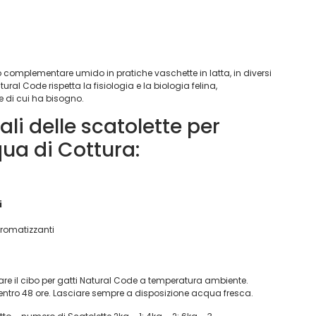
o complementare umido in pratiche vaschette in latta, in diversi
 Natural Code rispetta la fisiologia e la biologia felina,
e di cui ha bisogno.
ali delle scatolette per
ua di Cottura:
i
aromatizzanti
re il cibo per gatti Natural Code a temperatura ambiente.
re entro 48 ore. Lasciare sempre a disposizione acqua fresca.