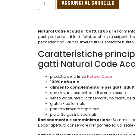
AGGIUNGI AL CARRELLO
Natural Code Acqua di Cottura 85 gr
è l’aliment
gusti per i palati di tutti i felini, anche i più esigenti.
permettendogli di assumere tutte le sostanze nutritiv
Caratteristiche princip
gatti Natural Code Acq
prodotto della linea
Natural Code
100% naturale
alimento complementare per gatti adult
con elevanti percentuali di carne e pesce
senza aggiunta di conservanti, coloranti, nè 
gluten Free formula
particolarmente appetibile
più di 20 gusti disponibili
Razionamento e somministrazione:
Somministra
Dopo l’apertura conservare in frigorifero ed utilizza