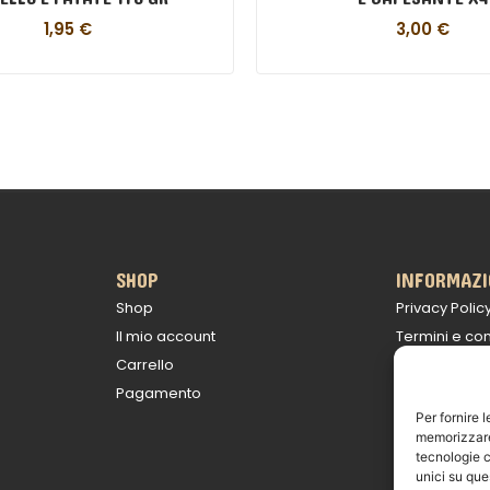
1,95
€
3,00
€
SHOP
INFORMAZI
Shop
Privacy Polic
Il mio account
Termini e con
Carrello
Politica sulle
Pagamento
Informativa s
Per fornire 
Avviso legal
memorizzare 
tecnologie c
unici su que