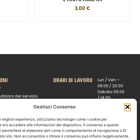
3,00
€
ONI
ORARI DI LAVORO
Lun / Ven –
0
9:00 /
20:00
y
Sabato 0
9:00
dizioni del servizio
/
14:00
16:30 /
20:00
 spedizioni
Gestisci Consenso
Domenica
ui rimborsi
chiuso
le migliori esperienze, utilizziamo tecnologie come i cookie per
e
e/o accedere alle informazioni del dispositivo. Il consenso a queste
i permetterà di elaborare dati come il comportamento di navigazione o ID
sto sito. Non acconsentire o ritirare il consenso può influire negativamente