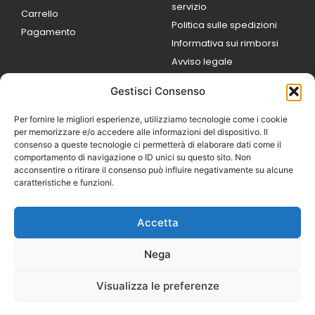
servizio
Carrello
Politica sulle spedizioni
Pagamento
Informativa sui rimborsi
Avviso legale
Gestisci Consenso
ORARI DI LAVORO
Lun / Ven – 0
9:00
/
20:00
Per fornire le migliori esperienze, utilizziamo tecnologie come i cookie
Sabato 0
9:00 /
per memorizzare e/o accedere alle informazioni del dispositivo. Il
14:00
consenso a queste tecnologie ci permetterà di elaborare dati come il
16:30 /
20:00
comportamento di navigazione o ID unici su questo sito. Non
Domenica
acconsentire o ritirare il consenso può influire negativamente su alcune
chiuso
caratteristiche e funzioni.
Accetta
© 2026 Exotic Life di
Castaldi Luca | P.IVA
Nega
IT07259351216
Designed with passion by
Visualizza le preferenze
Bilogic – Agenzia di
Comunicazione