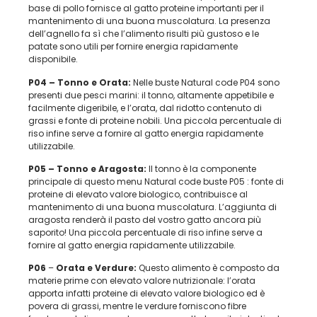
base di pollo fornisce al gatto proteine importanti per il
mantenimento di una buona muscolatura. La presenza
dell’agnello fa sì che l’alimento risulti più gustoso e le
patate sono utili per fornire energia rapidamente
disponibile.
P04 – Tonno e
Orata:
Nelle buste Natural code P04 sono
presenti due pesci marini: il tonno, altamente appetibile e
facilmente digeribile, e l’orata, dal ridotto contenuto di
grassi e fonte di proteine nobili. Una piccola percentuale di
riso infine serve a fornire al gatto energia rapidamente
utilizzabile.
P05 – Tonno e Aragosta:
Il tonno è la componente
principale di questo menu Natural code buste P05 : fonte di
proteine di elevato valore biologico, contribuisce al
mantenimento di una buona muscolatura. L’aggiunta di
aragosta renderà il pasto del vostro gatto ancora più
saporito! Una piccola percentuale di riso infine serve a
fornire al gatto energia rapidamente utilizzabile.
P06
–
Orata e Verdure:
Questo alimento è composto da
materie prime con elevato valore nutrizionale: l’orata
apporta infatti proteine di elevato valore biologico ed è
povera di grassi, mentre le verdure forniscono fibre