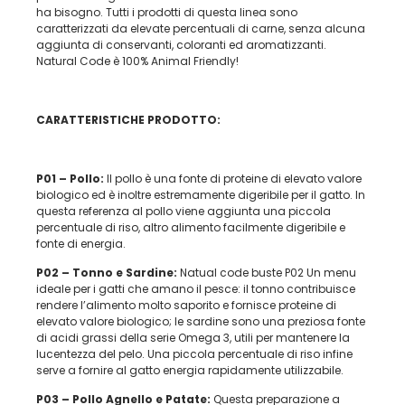
ha bisogno. Tutti i prodotti di questa linea sono
caratterizzati da elevate percentuali di carne, senza alcuna
aggiunta di conservanti, coloranti ed aromatizzanti.
Natural Code è 100% Animal Friendly!
CARATTERISTICHE PRODOTTO:
P01 – Pollo:
Il pollo è una fonte di proteine di elevato valore
biologico ed è inoltre estremamente digeribile per il gatto. In
questa referenza al pollo viene aggiunta una piccola
percentuale di riso, altro alimento facilmente digeribile e
fonte di energia.
P02 – Tonno e
Sardine:
Natual code buste P02 Un menu
ideale per i gatti che amano il pesce: il tonno contribuisce
rendere l’alimento molto saporito e fornisce proteine di
elevato valore biologico; le sardine sono una preziosa fonte
di acidi grassi della serie Omega 3, utili per mantenere la
lucentezza del pelo. Una piccola percentuale di riso infine
serve a fornire al gatto energia rapidamente utilizzabile.
P03 –
Pollo Agnello e Patate:
Questa preparazione a