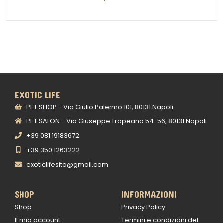
EXOTIC LIFE
PET SHOP - Via Giulio Palermo 101, 80131 Napoli
PET SALON - Via Giuseppe Tropeano 54-56, 80131 Napoli
+39 081 19183672
+39 350 1263222
exoticlifesito@gmail.com
SHOP
INFORMAZIONI
Shop
Privacy Policy
Il mio account
Termini e condizioni del