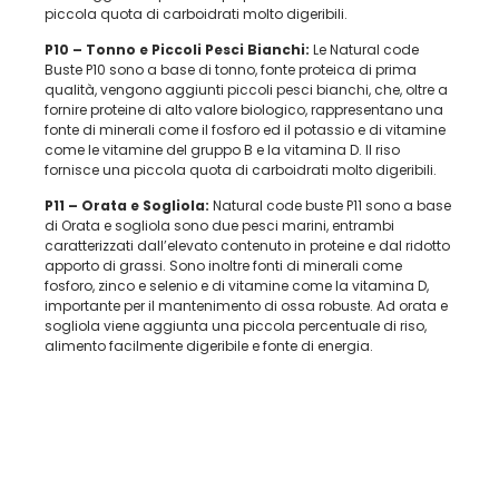
piccola quota di carboidrati molto digeribili.
P10 – Tonno e Piccoli Pesci Bianchi:
Le Natural code
Buste P10 sono a base di tonno, fonte proteica di prima
qualità, vengono aggiunti piccoli pesci bianchi, che, oltre a
fornire proteine di alto valore biologico, rappresentano una
fonte di minerali come il fosforo ed il potassio e di vitamine
come le vitamine del gruppo B e la vitamina D. Il riso
fornisce una piccola quota di carboidrati molto digeribili.
P11 – Orata e Sogliola:
Natural code buste P11 sono a base
di Orata e sogliola sono due pesci marini, entrambi
caratterizzati dall’elevato contenuto in proteine e dal ridotto
apporto di grassi. Sono inoltre fonti di minerali come
fosforo, zinco e selenio e di vitamine come la vitamina D,
importante per il mantenimento di ossa robuste. Ad orata e
sogliola viene aggiunta una piccola percentuale di riso,
alimento facilmente digeribile e fonte di energia.