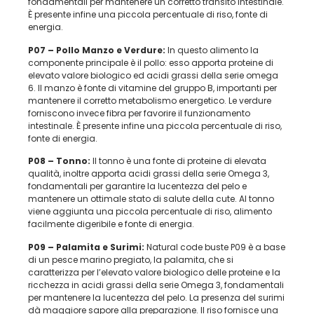
fondamentali per mantenere un corretto transito intestinale.
È presente infine una piccola percentuale di riso, fonte di
energia.
P07 –
Pollo Manzo e Verdure:
In questo alimento la
componente principale è il pollo: esso apporta proteine di
elevato valore biologico ed acidi grassi della serie omega
6. Il manzo è fonte di vitamine del gruppo B, importanti per
mantenere il corretto metabolismo energetico. Le verdure
forniscono invece fibra per favorire il funzionamento
intestinale. È presente infine una piccola percentuale di riso,
fonte di energia.
P08 – Tonno:
Il tonno è una fonte di proteine di elevata
qualità, inoltre apporta acidi grassi della serie Omega 3,
fondamentali per garantire la lucentezza del pelo e
mantenere un ottimale stato di salute della cute. Al tonno
viene aggiunta una piccola percentuale di riso, alimento
facilmente digeribile e fonte di energia.
P09 – Palamita e Surimi:
Natural code buste P09 è a base
di un pesce marino pregiato, la palamita, che si
caratterizza per l’elevato valore biologico delle proteine e la
ricchezza in acidi grassi della serie Omega 3, fondamentali
per mantenere la lucentezza del pelo. La presenza del surimi
dà maggiore sapore alla preparazione. Il riso fornisce una