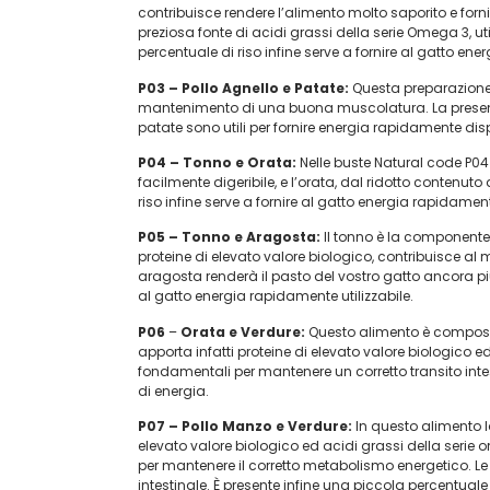
contribuisce rendere l’alimento molto saporito e forn
preziosa fonte di acidi grassi della serie Omega 3, ut
percentuale di riso infine serve a fornire al gatto ene
P03 –
Pollo Agnello e Patate:
Questa preparazione a
mantenimento di una buona muscolatura. La presenza d
patate sono utili per fornire energia rapidamente disp
P04 – Tonno e
Orata:
Nelle buste Natural code P04 
facilmente digeribile, e l’orata, dal ridotto contenuto
riso infine serve a fornire al gatto energia rapidamente
P05 – Tonno e Aragosta:
Il tonno è la componente 
proteine di elevato valore biologico, contribuisce 
aragosta renderà il pasto del vostro gatto ancora più
al gatto energia rapidamente utilizzabile.
P06
–
Orata e Verdure:
Questo alimento è composto
apporta infatti proteine di elevato valore biologico e
fondamentali per mantenere un corretto transito intest
di energia.
P07 –
Pollo Manzo e Verdure:
In questo alimento l
elevato valore biologico ed acidi grassi della serie 
per mantenere il corretto metabolismo energetico. Le 
intestinale. È presente infine una piccola percentuale d