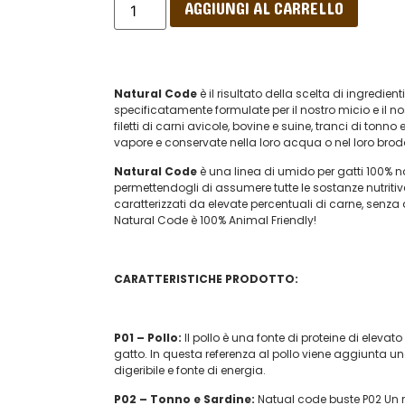
AGGIUNGI AL CARRELLO
Natural Code
è il risultato della scelta di ingredien
specificatamente formulate per il nostro micio e il no
filetti di carni avicole, bovine e suine, tranci di tonn
vapore e conservate nella loro acqua o nel loro brodo
Natural Code
è una linea di umido per gatti 100% nat
permettendogli di assumere tutte le sostanze nutritive
caratterizzati da elevate percentuali di carne, senz
Natural Code è 100% Animal Friendly!
CARATTERISTICHE PRODOTTO:
P01 – Pollo:
Il pollo è una fonte di proteine di elevat
gatto. In questa referenza al pollo viene aggiunta un
digeribile e fonte di energia.
P02 – Tonno e
Sardine:
Natual code buste P02 Un m