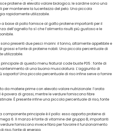
isce proteine di elevato valore biologico; le sardine sono una
ili per mantenere la lucentezza del pelo. Una piccola
rgia rapidamente utilizzabile.
 base di pollo fornisce al gatto proteine importanti per il
ell’agnello fa sì che l’alimento risulti più gustoso e le
onibile.
sono presenti due pesci marini: il tonno, altamente appetibile e
 di grassi e fonte di proteine nobili. Una piccola percentuale di
 utilizzabile.
principale di questo menu Natural code buste P05 : fonte di
al mantenimento di una buona muscolatura. L’aggiunta di
 saporito! Una piccola percentuale di riso infine serve a fornire
 da materie prime con elevato valore nutrizionale: l’orata
d è povera di grassi, mentre le verdure forniscono fibre
inale. È presente infine una piccola percentuale di riso, fonte
a componente principale è il pollo: esso apporta proteine di
omega 6. Il manzo è fonte di vitamine del gruppo B, importanti
verdure forniscono invece fibra per favorire il funzionamento
i riso, fonte di energia.