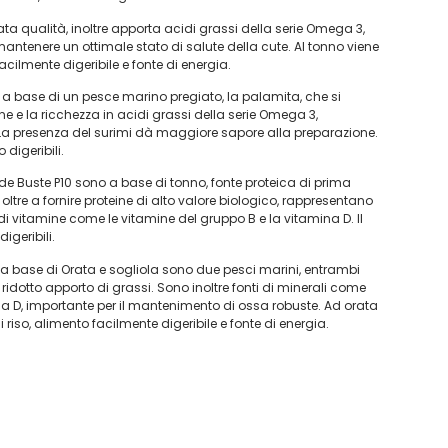
vata qualità, inoltre apporta acidi grassi della serie Omega 3,
antenere un ottimale stato di salute della cute. Al tonno viene
cilmente digeribile e fonte di energia.
 a base di un pesce marino pregiato, la palamita, che si
ine e la ricchezza in acidi grassi della serie Omega 3,
La presenza del surimi dà maggiore sapore alla preparazione.
 digeribili.
de Buste P10 sono a base di tonno, fonte proteica di prima
oltre a fornire proteine di alto valore biologico, rappresentano
 di vitamine come le vitamine del gruppo B e la vitamina D. Il
igeribili.
 a base di Orata e sogliola sono due pesci marini, entrambi
 ridotto apporto di grassi. Sono inoltre fonti di minerali come
ina D, importante per il mantenimento di ossa robuste. Ad orata
riso, alimento facilmente digeribile e fonte di energia.