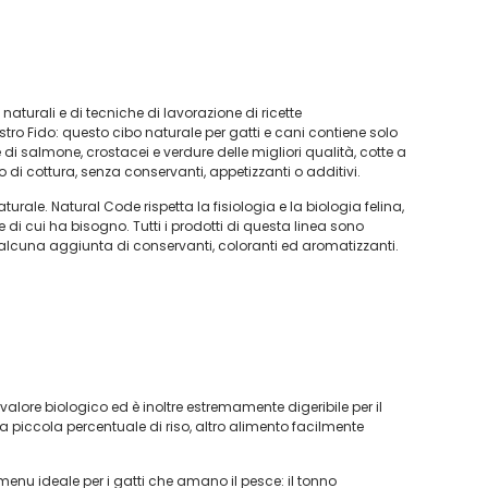
ti naturali e di tecniche di lavorazione di ricette
stro Fido: questo cibo naturale per gatti e cani contiene solo
o e di salmone, crostacei e verdure delle migliori qualità, cotte a
 di cottura, senza conservanti, appetizzanti o additivi.
urale. Natural Code rispetta la fisiologia e la biologia felina,
 di cui ha bisogno. Tutti i prodotti di questa linea sono
a alcuna aggiunta di conservanti, coloranti ed aromatizzanti.
o valore biologico ed è inoltre estremamente digeribile per il
a piccola percentuale di riso, altro alimento facilmente
enu ideale per i gatti che amano il pesce: il tonno