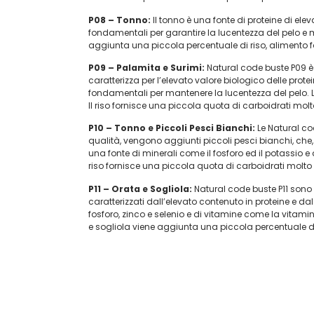
P08 – Tonno:
Il tonno è una fonte di proteine di ele
fondamentali per garantire la lucentezza del pelo e m
aggiunta una piccola percentuale di riso, alimento fa
P09 – Palamita e Surimi:
Natural code buste P09 è
caratterizza per l’elevato valore biologico delle prote
fondamentali per mantenere la lucentezza del pelo. 
Il riso fornisce una piccola quota di carboidrati molto
P10 – Tonno e Piccoli Pesci Bianchi:
Le Natural co
qualità, vengono aggiunti piccoli pesci bianchi, che, 
una fonte di minerali come il fosforo ed il potassio e
riso fornisce una piccola quota di carboidrati molto d
P11 – Orata e Sogliola:
Natural code buste P11 sono
caratterizzati dall’elevato contenuto in proteine e dal
fosforo, zinco e selenio e di vitamine come la vitam
e sogliola viene aggiunta una piccola percentuale di 