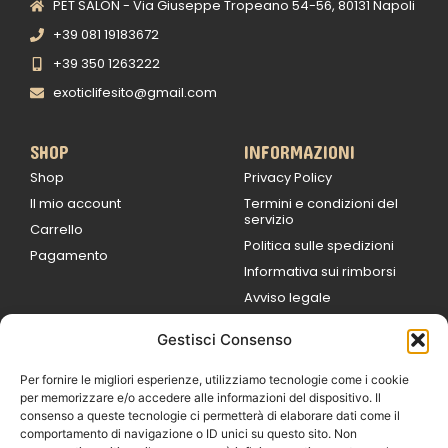
PET SALON - Via Giuseppe Tropeano 54-56, 80131 Napoli
+39 081 19183672
+39 350 1263222
exoticlifesito@gmail.com
SHOP
INFORMAZIONI
Shop
Privacy Policy
Il mio account
Termini e condizioni del
servizio
Carrello
Politica sulle spedizioni
Pagamento
Informativa sui rimborsi
Avviso legale
Gestisci Consenso
ORARI DI LAVORO
Lun / Ven – 0
9:00
/
20:00
Per fornire le migliori esperienze, utilizziamo tecnologie come i cookie
Sabato 0
9:00 /
per memorizzare e/o accedere alle informazioni del dispositivo. Il
14:00
consenso a queste tecnologie ci permetterà di elaborare dati come il
16:30 /
20:00
comportamento di navigazione o ID unici su questo sito. Non
Domenica