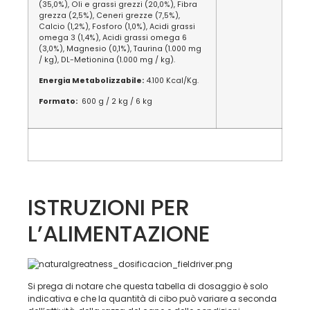
(35,0%), Oli e grassi grezzi (20,0%), Fibra
grezza (2,5%), Ceneri grezze (7,5%),
Calcio (1,2%), Fosforo (1,0%), Acidi grassi
omega 3 (1,4%), Acidi grassi omega 6
(3,0%), Magnesio (0,1%), Taurina (1.000 mg
/ kg), DL-Metionina (1.000 mg / kg).
Energia Metabolizzabile:
4.100 Kcal/Kg.
Formato:
600 g / 2 kg / 6 kg
ISTRUZIONI PER
L’ALIMENTAZIONE
Si prega di notare che questa tabella di dosaggio è solo
indicativa e che la quantità di cibo può variare a seconda