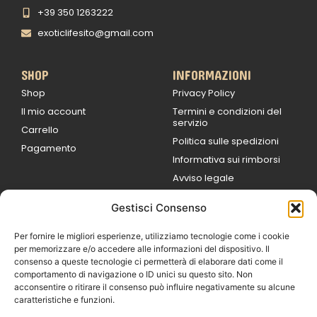
+39 350 1263222
exoticlifesito@gmail.com
SHOP
INFORMAZIONI
Shop
Privacy Policy
Il mio account
Termini e condizioni del
servizio
Carrello
Politica sulle spedizioni
Pagamento
Informativa sui rimborsi
Avviso legale
Gestisci Consenso
ORARI DI LAVORO
Lun / Ven – 0
9:00
/
20:00
Per fornire le migliori esperienze, utilizziamo tecnologie come i cookie
Sabato 0
9:00 /
per memorizzare e/o accedere alle informazioni del dispositivo. Il
14:00
consenso a queste tecnologie ci permetterà di elaborare dati come il
16:30 /
20:00
comportamento di navigazione o ID unici su questo sito. Non
Domenica
acconsentire o ritirare il consenso può influire negativamente su alcune
chiuso
caratteristiche e funzioni.