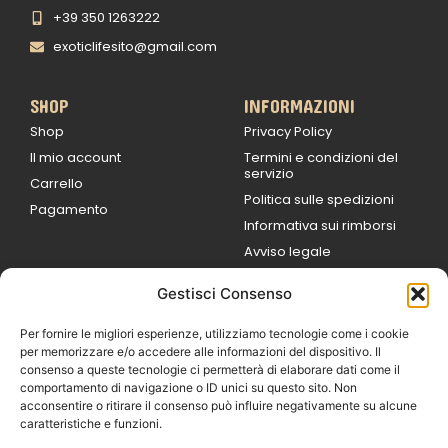
+39 350 1263222
exoticlifesito@gmail.com
SHOP
INFORMAZIONI
Shop
Privacy Policy
Il mio account
Termini e condizioni del
servizio
Carrello
Politica sulle spedizioni
Pagamento
Informativa sui rimborsi
Avviso legale
Gestisci Consenso
ORARI DI LAVORO
Lun / Ven – 0
9:00
/
20:00
Per fornire le migliori esperienze, utilizziamo tecnologie come i cookie
Sabato 0
9:00 /
per memorizzare e/o accedere alle informazioni del dispositivo. Il
14:00
consenso a queste tecnologie ci permetterà di elaborare dati come il
16:30 /
20:00
comportamento di navigazione o ID unici su questo sito. Non
Domenica
acconsentire o ritirare il consenso può influire negativamente su alcune
chiuso
caratteristiche e funzioni.