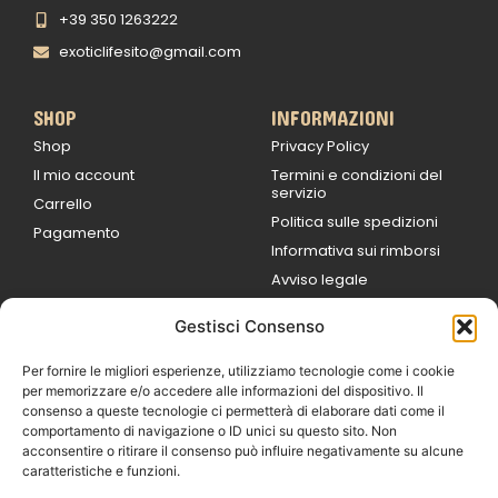
+39 350 1263222
exoticlifesito@gmail.com
SHOP
INFORMAZIONI
Shop
Privacy Policy
Il mio account
Termini e condizioni del
servizio
Carrello
Politica sulle spedizioni
Pagamento
Informativa sui rimborsi
Avviso legale
Gestisci Consenso
ORARI DI LAVORO
Lun / Ven – 0
9:00
/
20:00
Per fornire le migliori esperienze, utilizziamo tecnologie come i cookie
Sabato 0
9:00 /
per memorizzare e/o accedere alle informazioni del dispositivo. Il
14:00
consenso a queste tecnologie ci permetterà di elaborare dati come il
16:30 /
20:00
comportamento di navigazione o ID unici su questo sito. Non
Domenica
acconsentire o ritirare il consenso può influire negativamente su alcune
chiuso
caratteristiche e funzioni.