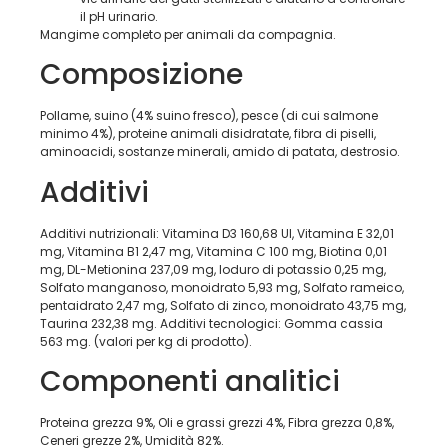
il pH urinario.
Mangime completo per animali da compagnia.
Composizione
Pollame, suino (4% suino fresco), pesce (di cui salmone
minimo 4%), proteine animali disidratate, fibra di piselli,
aminoacidi, sostanze minerali, amido di patata, destrosio.
Additivi
Additivi nutrizionali: Vitamina D3 160,68 UI, Vitamina E 32,01
mg, Vitamina B1 2,47 mg, Vitamina C 100 mg, Biotina 0,01
mg, DL-Metionina 237,09 mg, Ioduro di potassio 0,25 mg,
Solfato manganoso, monoidrato 5,93 mg, Solfato rameico,
pentaidrato 2,47 mg, Solfato di zinco, monoidrato 43,75 mg,
Taurina 232,38 mg. Additivi tecnologici: Gomma cassia
563 mg. (valori per kg di prodotto).
Componenti analitici
Proteina grezza 9%, Oli e grassi grezzi 4%, Fibra grezza 0,8%,
Ceneri grezze 2%, Umidità 82%.