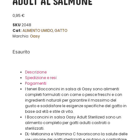
ADULT AL SALMONE
0,95
€
SKU
2048
Cat:
ALIMENTO UMIDO
,
GATTO
Marchio:
Oasy
Esaurito
Descrizione
Spedizione e resi
Pagamenti
I teneri Bocconcini in salsa di Oasy sono alimenti
completi formulati con carne o pesce freschi e con
ingredienti naturali per garantire il massimo del
gusto e soddisfare le esigenze specifiche del gatto in
base ad età e stile di vita.
I Bocconcini in salsa Oasy Adult Sterilized sono un
alimento completo per gatti adulti castrati o
sterilizzati.
DL-Metionina e Vitamina C favoriscono la salute delle
vie urinarie dei gatti sterilizzati e aiutano a controllare