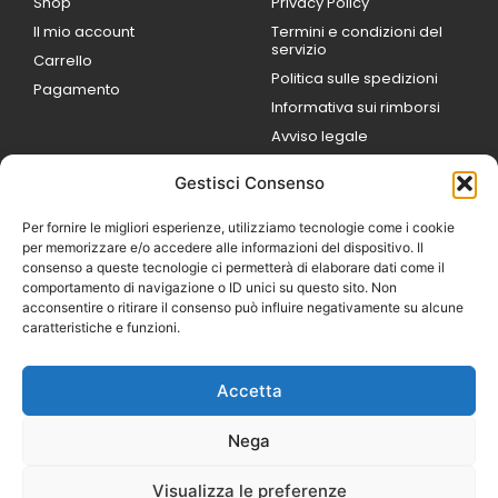
Shop
Privacy Policy
Il mio account
Termini e condizioni del
servizio
Carrello
Politica sulle spedizioni
Pagamento
Informativa sui rimborsi
Avviso legale
Gestisci Consenso
ORARI DI LAVORO
Lun / Ven – 0
9:00
/
20:00
Per fornire le migliori esperienze, utilizziamo tecnologie come i cookie
Sabato 0
9:00 /
per memorizzare e/o accedere alle informazioni del dispositivo. Il
14:00
consenso a queste tecnologie ci permetterà di elaborare dati come il
16:30 /
20:00
comportamento di navigazione o ID unici su questo sito. Non
Domenica
acconsentire o ritirare il consenso può influire negativamente su alcune
chiuso
caratteristiche e funzioni.
Accetta
© 2026 Exotic Life di
Castaldi Luca | P.IVA
Nega
IT07259351216
Designed with passion by
Visualizza le preferenze
Bilogic – Agenzia di