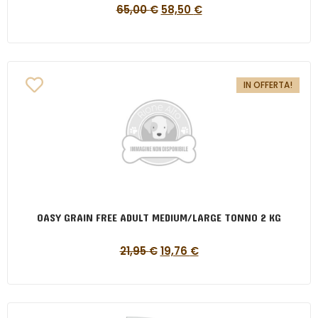
65,00
€
58,50
€
IN OFFERTA!
OASY GRAIN FREE ADULT MEDIUM/LARGE TONNO 2 KG
21,95
€
19,76
€