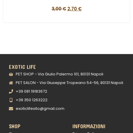
3,00
€
2,70
€
EXOTIC LIFE
PET SHOP - Via Giulio Palermo 101, 80131 Napoli
PET SALON - Via Giuseppe Tropeano 54-56, 80131 Napoli
+39 081 19183672
+39 350 1263222
exoticlifesito@gmail.com
SHOP
INFORMAZIONI