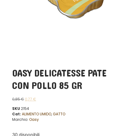
OASY DELICATESSE PATE
CON POLLO 85 GR
0,85
€
0,77
€
SKU
2154
Cat:
ALIMENTO UMIDO
,
GATTO
Marchio:
Oasy
30 disponibili