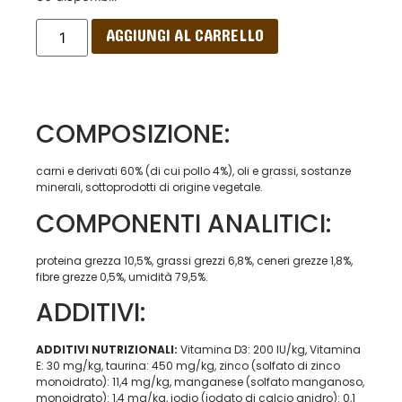
AGGIUNGI AL CARRELLO
COMPOSIZIONE:
carni e derivati 60% (di cui pollo 4%), oli e grassi, sostanze
minerali, sottoprodotti di origine vegetale.
COMPONENTI ANALITICI:
proteina grezza 10,5%, grassi grezzi 6,8%, ceneri grezze 1,8%,
fibre grezze 0,5%, umidità 79,5%.
ADDITIVI:
ADDITIVI NUTRIZIONALI:
Vitamina D3: 200 IU/kg, Vitamina
E: 30 mg/kg, taurina: 450 mg/kg, zinco (solfato di zinco
monoidrato): 11,4 mg/kg, manganese (solfato manganoso,
monoidrato): 1,4 mg/kg, iodio (iodato di calcio anidro): 0,1