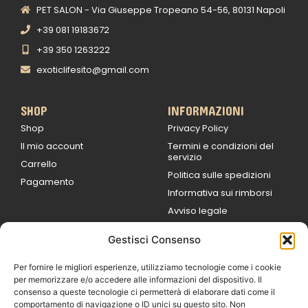
PET SALON - Via Giuseppe Tropeano 54-56, 80131 Napoli
+39 081 19183672
+39 350 1263222
exoticlifesito@gmail.com
SHOP
INFORMAZIONI
Shop
Privacy Policy
Il mio account
Termini e condizioni del
servizio
Carrello
Politica sulle spedizioni
Pagamento
Informativa sui rimborsi
Avviso legale
Gestisci Consenso
ORARI DI LAVORO
Lun / Ven – 0
9:00
/
20:00
Per fornire le migliori esperienze, utilizziamo tecnologie come i cookie
Sabato 0
9:00 /
per memorizzare e/o accedere alle informazioni del dispositivo. Il
14:00
consenso a queste tecnologie ci permetterà di elaborare dati come il
16:30 /
20:00
comportamento di navigazione o ID unici su questo sito. Non