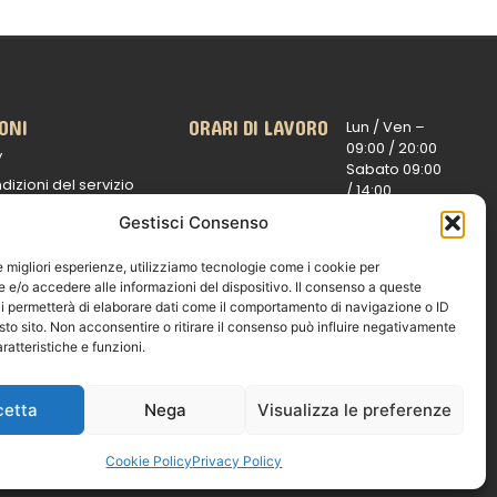
ONI
ORARI DI LAVORO
Lun / Ven –
0
9:00 /
20:00
y
Sabato 0
9:00
dizioni del servizio
/
14:00
16:30 /
20:00
 spedizioni
Gestisci Consenso
Domenica
ui rimborsi
chiuso
le migliori esperienze, utilizziamo tecnologie come i cookie per
e
e/o accedere alle informazioni del dispositivo. Il consenso a queste
i permetterà di elaborare dati come il comportamento di navigazione o ID
sto sito. Non acconsentire o ritirare il consenso può influire negativamente
ratteristiche e funzioni.
© 2026 Exotic Life di Castaldi Luca | P.IVA
IT07259351216
cetta
Nega
Visualizza le preferenze
Designed with passion by
Bilogic – Agenzia
di Comunicazione
Cookie Policy
Privacy Policy