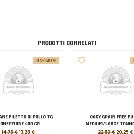
PRODOTTI CORRELATI
IN OFFERTA!
ANE FILETTO DI POLLO TG
OASY GRAIN FREE PU
ONFEZIONE 400 GR
MEDIUM/LARGE TONNO
14,75
€
13,28
€
22,50
€
20,25
€