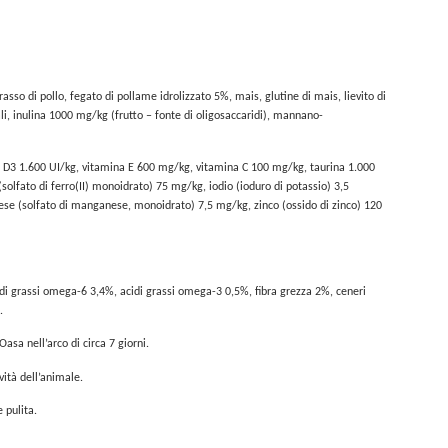
sso di pollo, fegato di pollame idrolizzato 5%, mais, glutine di mais, lievito di
li, inulina 1000 mg/kg (frutto – fonte di oligosaccaridi), mannano-
a D3 1.600 UI/kg, vitamina E 600 mg/kg, vitamina C 100 mg/kg, taurina 1.000
lfato di ferro(II) monoidrato) 75 mg/kg, iodio (ioduro di potassio) 3,5
se (solfato di manganese, monoidrato) 7,5 mg/kg, zinco (ossido di zinco) 120
idi grassi omega-6 3,4%, acidi grassi omega-3 0,5%, fibra grezza 2%, ceneri
.
asa nell’arco di circa 7 giorni.
ività dell’animale.
 pulita.