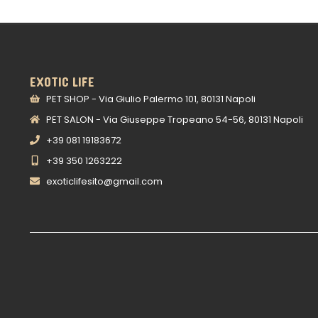
EXOTIC LIFE
PET SHOP - Via Giulio Palermo 101, 80131 Napoli
PET SALON - Via Giuseppe Tropeano 54-56, 80131 Napoli
+39 081 19183672
+39 350 1263222
exoticlifesito@gmail.com