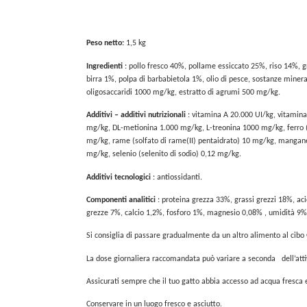
Peso netto:
1,5 kg
Ingredienti
: pollo fresco 40%, pollame essiccato 25%, riso 14%, gra
birra 1%, polpa di barbabietola 1%, olio di pesce, sostanze minera
oligosaccaridi 1000 mg/kg, estratto di agrumi 500 mg/kg.
Additivi – additivi nutrizionali
: vitamina A 20.000 UI/kg, vitamin
mg/kg, DL-metionina 1.000 mg/kg, L-treonina 1000 mg/kg, ferro (so
mg/kg, rame (solfato di rame(II) pentaidrato) 10 mg/kg, mangane
mg/kg, selenio (selenito di sodio) 0,12 mg/kg.
Additivi tecnologici
: antiossidanti.
Componenti analitici
: proteina grezza 33%, grassi grezzi 18%, ac
grezze 7%, calcio 1,2%, fosforo 1%, magnesio 0,08% , umidità 9%
Si consiglia di passare gradualmente da un altro alimento al cibo O
La dose giornaliera raccomandata può variare a seconda
dell’att
Assicurati sempre che il tuo gatto abbia accesso ad acqua fresca e
Conservare in un luogo fresco e asciutto.