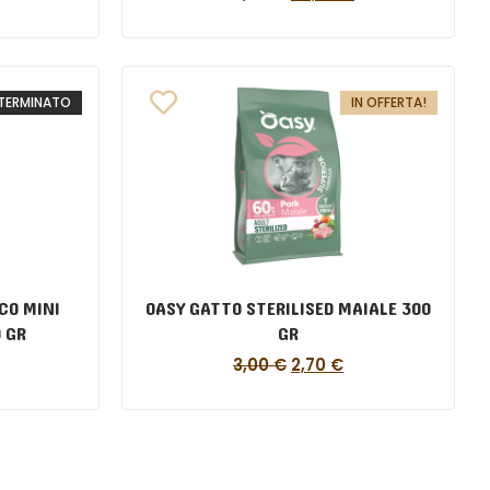
TERMINATO
IN OFFERTA!
CO MINI
OASY GATTO STERILISED MAIALE 300
 GR
GR
3,00
€
2,70
€