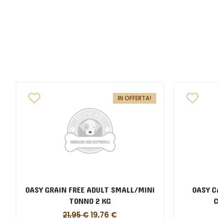
IN OFFERTA!
OASY GRAIN FREE ADULT SMALL/MINI
OASY C
TONNO 2 KG
C
21,95
€
19,76
€