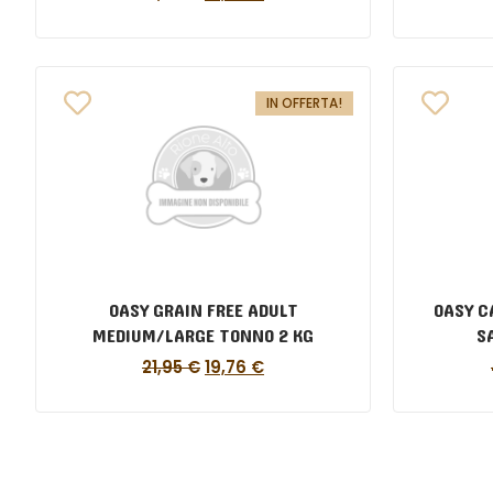
IN OFFERTA!
OASY GRAIN FREE ADULT
OASY C
MEDIUM/LARGE TONNO 2 KG
S
21,95
€
19,76
€