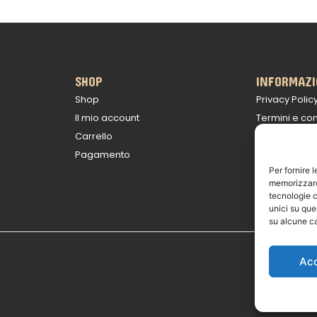
SHOP
INFORMAZI
Shop
Privacy Polic
Il mio account
Termini e con
Carrello
Politica sulle
Pagamento
Informativa s
Per fornire 
Avviso legal
memorizzare 
tecnologie c
unici su que
su alcune ca
Ac