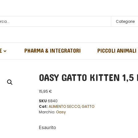
Categorie
E
PHARMA & INTEGRATORI
PICCOLI ANIMALI
OASY GATTO KITTEN 1,5 
15,95
€
SKU
6840
Cat:
ALIMENTO SECCO
,
GATTO
Marchio:
Oasy
Esaurito