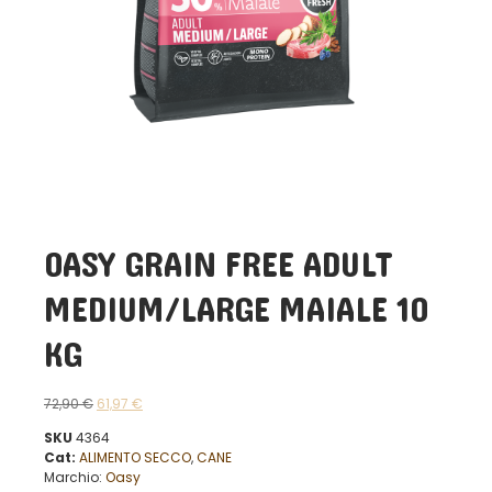
OASY GRAIN FREE ADULT
MEDIUM/LARGE MAIALE 10
KG
72,90
€
61,97
€
SKU
4364
Cat:
ALIMENTO SECCO
,
CANE
Marchio:
Oasy