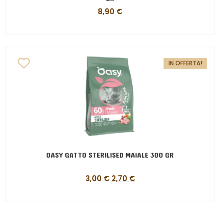
8,90
€
IN OFFERTA!
OASY GATTO STERILISED MAIALE 300 GR
3,00
€
2,70
€