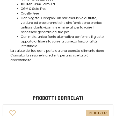
Gluten Free
Formula
OGM & Soia Free
Cruelty Free
Con Vegetal Complex: un mix esclusivo di frutta,
verdura ed erbe aromatiche che forniscono preziosi
antiossidanti, vitamine e minerali per favorire il
benessere generale del tuo pet
Con mela, unica fonte alternativa per fornire il giusto
apporto di fibre e favorire la corretta funzionalità
intestinale
La salute del tuo cane parte da una corretta alimentazione..
Consulta la sezione Ingredienti per una scelta più
approfondita.
PRODOTTI CORRELATI
IN OFFERTA!