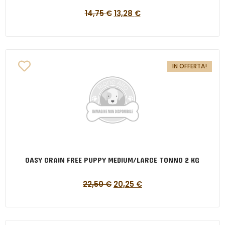
14,75
€
13,28
€
IN OFFERTA!
OASY GRAIN FREE PUPPY MEDIUM/LARGE TONNO 2 KG
22,50
€
20,25
€