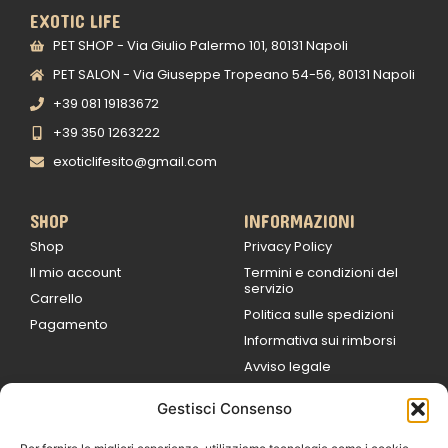
EXOTIC LIFE
PET SHOP - Via Giulio Palermo 101, 80131 Napoli
PET SALON - Via Giuseppe Tropeano 54-56, 80131 Napoli
+39 081 19183672
+39 350 1263222
exoticlifesito@gmail.com
SHOP
INFORMAZIONI
Shop
Privacy Policy
Il mio account
Termini e condizioni del
servizio
Carrello
Politica sulle spedizioni
Pagamento
Informativa sui rimborsi
Avviso legale
Gestisci Consenso
ORARI DI LAVORO
Lun / Ven – 0
9:00
/
20:00