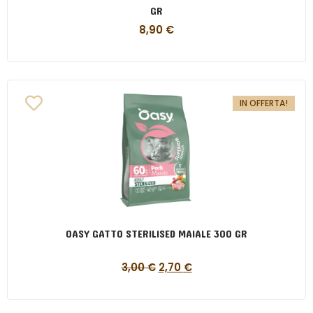
GR
8,90
€
IN OFFERTA!
OASY GATTO STERILISED MAIALE 300 GR
3,00
€
2,70
€