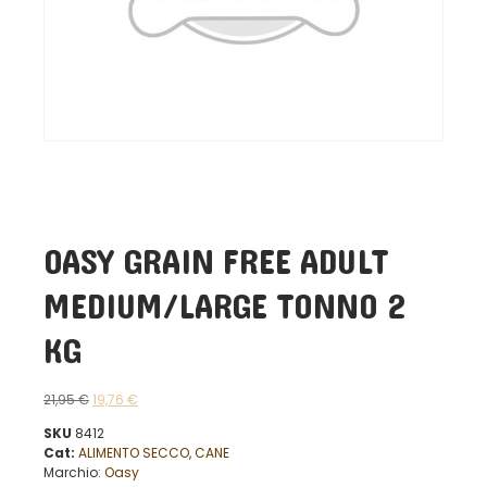
OASY GRAIN FREE ADULT
MEDIUM/LARGE TONNO 2
KG
21,95
€
19,76
€
SKU
8412
Cat:
ALIMENTO SECCO
,
CANE
Marchio:
Oasy