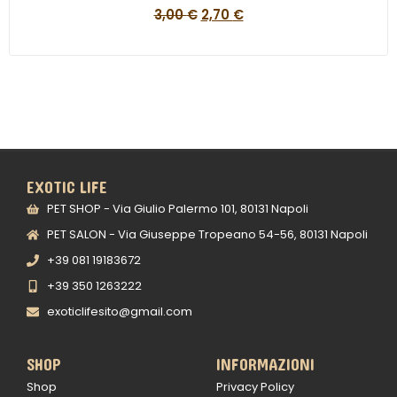
3,00
€
2,70
€
EXOTIC LIFE
PET SHOP - Via Giulio Palermo 101, 80131 Napoli
PET SALON - Via Giuseppe Tropeano 54-56, 80131 Napoli
+39 081 19183672
+39 350 1263222
exoticlifesito@gmail.com
SHOP
INFORMAZIONI
Shop
Privacy Policy