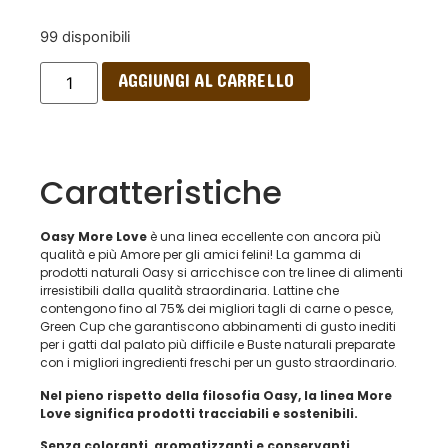
99 disponibili
AGGIUNGI AL CARRELLO
Caratteristiche
Oasy More Love
è una linea eccellente con ancora più
qualità e più Amore per gli amici felini! La gamma di
prodotti naturali Oasy si arricchisce con tre linee di alimenti
irresistibili dalla qualità straordinaria. Lattine che
contengono fino al 75% dei migliori tagli di carne o pesce,
Green Cup che garantiscono abbinamenti di gusto inediti
per i gatti dal palato più difficile e Buste naturali preparate
con i migliori ingredienti freschi per un gusto straordinario.
Nel pieno rispetto della filosofia Oasy, la linea More
Love significa prodotti tracciabili e sostenibili.
Senza coloranti, aromatizzanti e conservanti