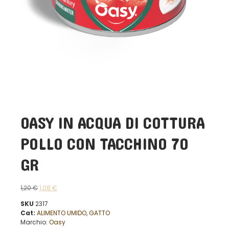
OASY IN ACQUA DI COTTURA
POLLO CON TACCHINO 70
GR
1,20
€
1,08
€
SKU
2317
Cat:
ALIMENTO UMIDO
,
GATTO
Marchio:
Oasy