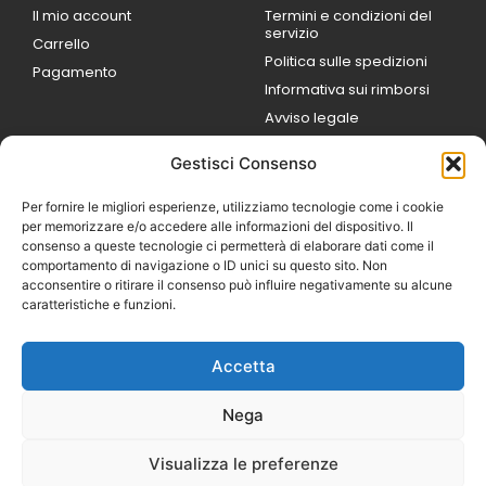
Il mio account
Termini e condizioni del
servizio
Carrello
Politica sulle spedizioni
Pagamento
Informativa sui rimborsi
Avviso legale
Gestisci Consenso
ORARI DI LAVORO
Lun / Ven – 0
9:00
/
20:00
Per fornire le migliori esperienze, utilizziamo tecnologie come i cookie
Sabato 0
9:00 /
per memorizzare e/o accedere alle informazioni del dispositivo. Il
14:00
consenso a queste tecnologie ci permetterà di elaborare dati come il
16:30 /
20:00
comportamento di navigazione o ID unici su questo sito. Non
Domenica
acconsentire o ritirare il consenso può influire negativamente su alcune
chiuso
caratteristiche e funzioni.
Accetta
© 2026 Exotic Life di
Castaldi Luca | P.IVA
Nega
IT07259351216
Designed with passion by
Visualizza le preferenze
Bilogic – Agenzia di