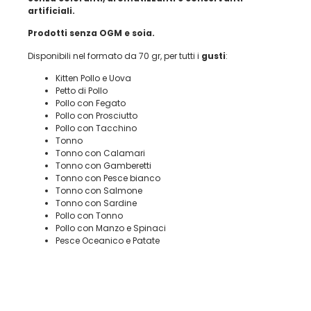
artificiali.
Prodotti senza OGM e soia.
Disponibili nel formato da 70 gr, per tutti i
gusti
:
Kitten Pollo e Uova
Petto di Pollo
Pollo con Fegato
Pollo con Prosciutto
Pollo con Tacchino
Tonno
Tonno con Calamari
Tonno con Gamberetti
Tonno con Pesce bianco
Tonno con Salmone
Tonno con Sardine
Pollo con Tonno
Pollo con Manzo e Spinaci
Pesce Oceanico e Patate