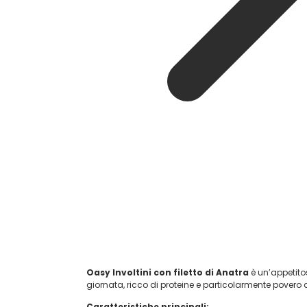
Oasy Involtini con filetto di Anatra
è un’appetit
giornata, ricco di proteine e particolarmente povero d
Caratteristiche principali: