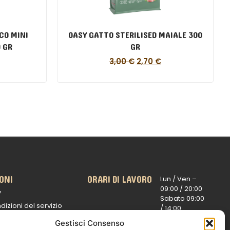
CO MINI
OASY GATTO STERILISED MAIALE 300
 GR
GR
3,00
€
2,70
€
ONI
ORARI DI LAVORO
Lun / Ven –
0
9:00 /
20:00
y
Sabato 0
9:00
dizioni del servizio
/
14:00
16:30 /
20:00
 spedizioni
Gestisci Consenso
Domenica