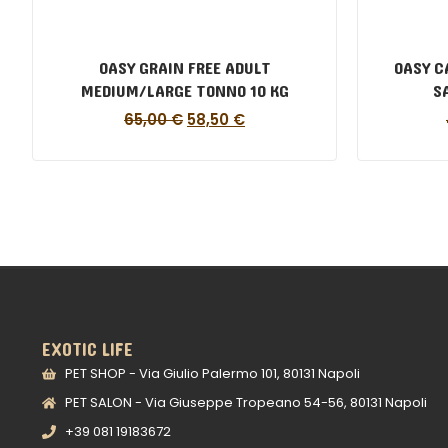
OASY GRAIN FREE ADULT
OASY C
MEDIUM/LARGE TONNO 10 KG
S
65,00
€
58,50
€
EXOTIC LIFE
PET SHOP - Via Giulio Palermo 101, 80131 Napoli
PET SALON - Via Giuseppe Tropeano 54-56, 80131 Napoli
+39 081 19183672