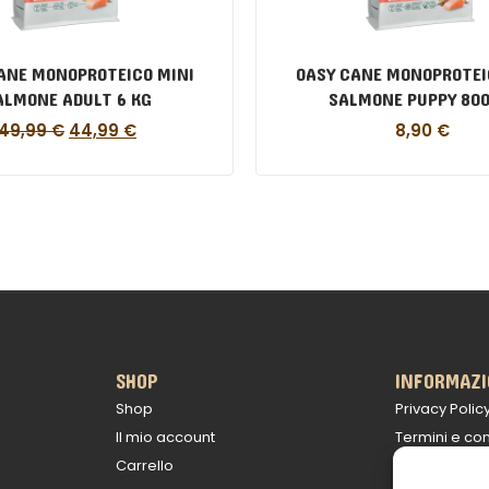
ANE MONOPROTEICO MINI
OASY CANE MONOPROTEI
ALMONE ADULT 6 KG
SALMONE PUPPY 800
49,99
€
44,99
€
8,90
€
SHOP
INFORMAZI
Shop
Privacy Polic
Il mio account
Termini e con
Carrello
Politica sulle