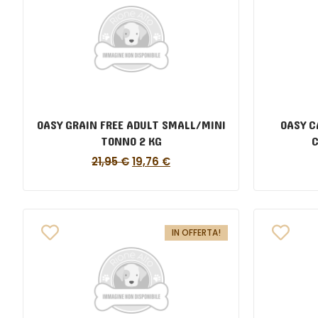
OASY GRAIN FREE ADULT SMALL/MINI
OASY C
TONNO 2 KG
C
21,95
€
19,76
€
IN OFFERTA!