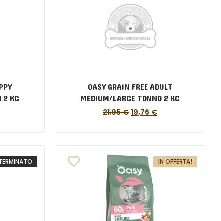
PPY
OASY GRAIN FREE ADULT
 2 KG
MEDIUM/LARGE TONNO 2 KG
21,95
€
19,76
€
TERMINATO
IN OFFERTA!