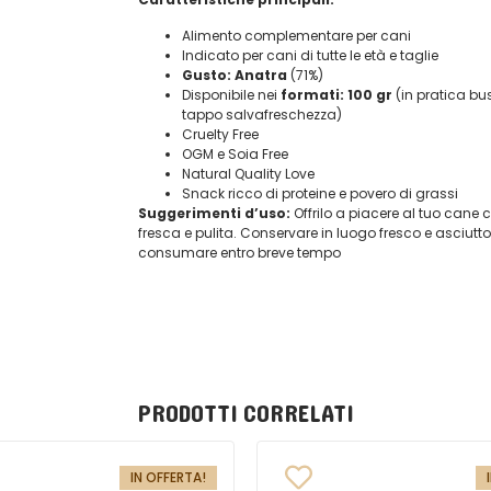
Alimento complementare per cani
Indicato per cani di tutte le età e taglie
Gusto: Anatra
(71%)
Disponibile nei
formati: 100 gr
(in pratica bu
tappo salvafreschezza)
Cruelty Free
OGM e Soia Free
Natural Quality Love
Snack ricco di proteine e povero di grassi
Suggerimenti d’uso:
Offrilo a piacere al tuo can
fresca e pulita. Conservare in luogo fresco e asciutto.
consumare entro breve tempo
PRODOTTI CORRELATI
IN OFFERTA!