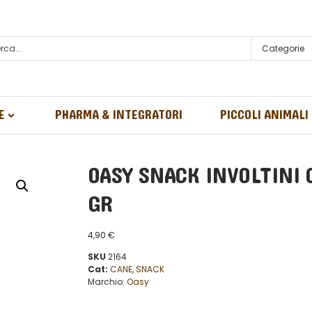
Categorie
E
PHARMA & INTEGRATORI
PICCOLI ANIMALI
OASY SNACK INVOLTINI 
GR
4,90
€
SKU
2164
Cat:
CANE
,
SNACK
Marchio:
Oasy