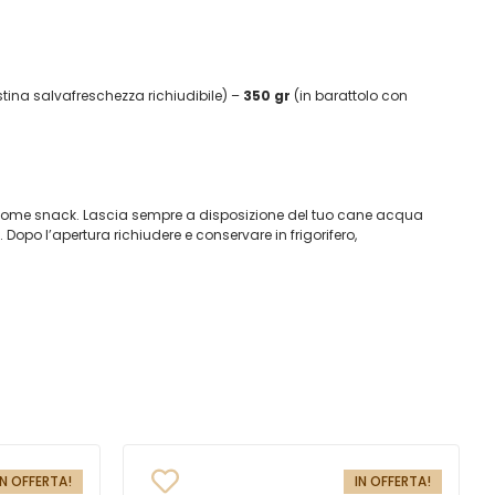
stina salvafreschezza richiudibile) –
350 gr
(in barattolo con
e come snack. Lascia sempre a disposizione del tuo cane acqua
 Dopo l’apertura richiudere e conservare in frigorifero,
IN OFFERTA!
IN OFFERTA!