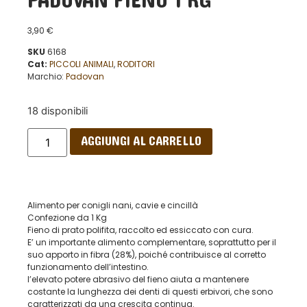
PADOVAN FIENO 1 KG
3,90
€
SKU
6168
Cat:
PICCOLI ANIMALI
,
RODITORI
Marchio:
Padovan
18 disponibili
AGGIUNGI AL CARRELLO
Alimento per conigli nani, cavie e cincillà
Confezione da 1 Kg
Fieno di prato polifita, raccolto ed essiccato con cura.
E’ un importante alimento complementare, soprattutto per il
suo apporto in fibra (28%), poiché contribuisce al corretto
funzionamento dell’intestino.
l’elevato potere abrasivo del fieno aiuta a mantenere
costante la lunghezza dei denti di questi erbivori, che sono
caratterizzati da una crescita continua.