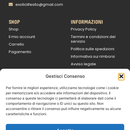
exoticlifesito@gmail.com
SHOP
INFORMAZIONI
Shop
Privacy Policy
Il mio account
Termini e condizioni del
servizio
Carrello
Politica sulle spedizioni
Pagamento
Informativa sui rimborsi
Avviso legale
Gestisci Consenso
ORARI DI LAVORO
Lun / Ven – 0
9:00
/
20:00
Per fornire le migliori esperienze, utilizziamo tecnologie come i cookie
Sabato 0
9:00 /
per memorizzare e/o accedere alle informazioni del dispositivo. Il
14:00
consenso a queste tecnologie ci permetterà di elaborare dati come il
16:30 /
20:00
comportamento di navigazione o ID unici su questo sito. Non
Domenica
acconsentire o ritirare il consenso può influire negativamente su alcune
chiuso
caratteristiche e funzioni.