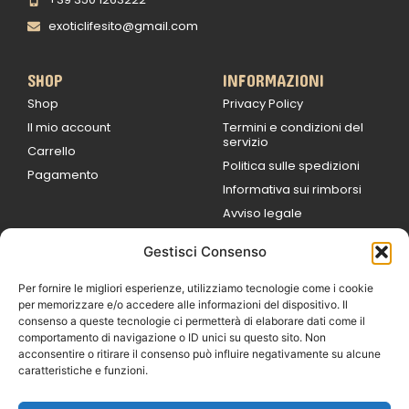
exoticlifesito@gmail.com
SHOP
INFORMAZIONI
Shop
Privacy Policy
Il mio account
Termini e condizioni del
servizio
Carrello
Politica sulle spedizioni
Pagamento
Informativa sui rimborsi
Avviso legale
Gestisci Consenso
ORARI DI LAVORO
Lun / Ven – 0
9:00
/
20:00
Per fornire le migliori esperienze, utilizziamo tecnologie come i cookie
Sabato 0
9:00 /
per memorizzare e/o accedere alle informazioni del dispositivo. Il
14:00
consenso a queste tecnologie ci permetterà di elaborare dati come il
16:30 /
20:00
comportamento di navigazione o ID unici su questo sito. Non
Domenica
acconsentire o ritirare il consenso può influire negativamente su alcune
chiuso
caratteristiche e funzioni.