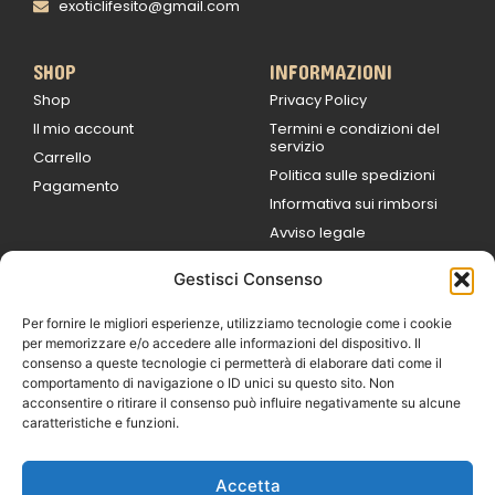
exoticlifesito@gmail.com
SHOP
INFORMAZIONI
Shop
Privacy Policy
Il mio account
Termini e condizioni del
servizio
Carrello
Politica sulle spedizioni
Pagamento
Informativa sui rimborsi
Avviso legale
Gestisci Consenso
ORARI DI LAVORO
Lun / Ven – 0
9:00
/
20:00
Per fornire le migliori esperienze, utilizziamo tecnologie come i cookie
Sabato 0
9:00 /
per memorizzare e/o accedere alle informazioni del dispositivo. Il
14:00
consenso a queste tecnologie ci permetterà di elaborare dati come il
16:30 /
20:00
comportamento di navigazione o ID unici su questo sito. Non
Domenica
acconsentire o ritirare il consenso può influire negativamente su alcune
chiuso
caratteristiche e funzioni.
Accetta