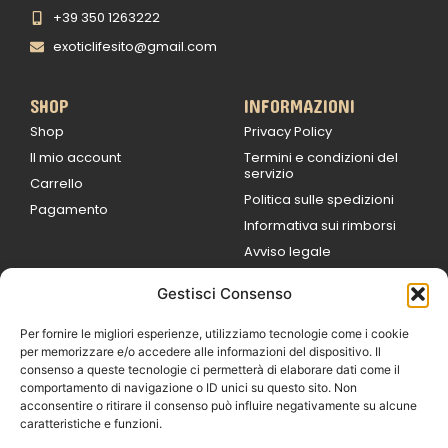
+39 350 1263222
exoticlifesito@gmail.com
SHOP
INFORMAZIONI
Shop
Privacy Policy
Il mio account
Termini e condizioni del
servizio
Carrello
Politica sulle spedizioni
Pagamento
Informativa sui rimborsi
Avviso legale
Gestisci Consenso
ORARI DI LAVORO
Lun / Ven – 0
9:00
/
20:00
Per fornire le migliori esperienze, utilizziamo tecnologie come i cookie
Sabato 0
9:00 /
per memorizzare e/o accedere alle informazioni del dispositivo. Il
14:00
consenso a queste tecnologie ci permetterà di elaborare dati come il
16:30 /
20:00
comportamento di navigazione o ID unici su questo sito. Non
Domenica
acconsentire o ritirare il consenso può influire negativamente su alcune
chiuso
caratteristiche e funzioni.